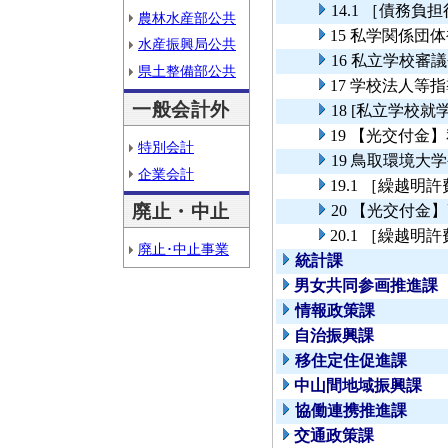
14.1 ［債務
農林水産部公共
15 私学関係団
水産振興局公共
16 私立学校審
県土整備部公共
17 学校法人等
一般会計外
18 [私立学校
19 【光交付金
特別会計
19 鳥取環境大
企業会計
19.1 ［繰越
廃止・中止
20 【光交付金
20.1 ［繰越
廃止･中止事業
統計課
男女共同参画推進課
情報政策課
自治振興課
移住定住促進課
中山間地域振興課
協働連携推進課
交通政策課