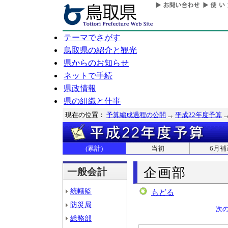
テーマでさがす
鳥取県の紹介と観光
県からのお知らせ
ネットで手続
県政情報
県の組織と仕事
現在の位置：
予算編成過程の公開
平成22年度予算
(累計)
当初
6月補
企画部
一般会計
統轄監
もどる
防災局
次
総務部