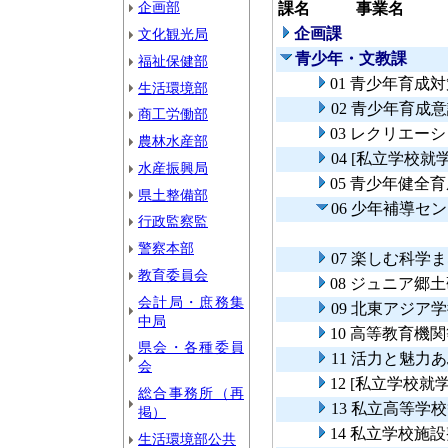
企画部
課名
事業名
企画課
文化観光局
青少年・文教課
福祉保健部
01 青少年育成
生活環境部
02 青少年育成
商工労働部
03 レクリエー
農林水産部
04 [私立学校
水産振興局
05 青少年健全
県土整備部
06 少年補導セ
行政監察監
警察本部
07 楽しむ科学
教育委員会
08 ジュニア郷
会計局・庶務集
09 北東アジア
中局
10 高等教育機
県会・各種委員
11 活力と魅力
会
12 [私立学校
総合事務所（再
13 私立高等
掲）
14 私立学校施
生活環境部公共