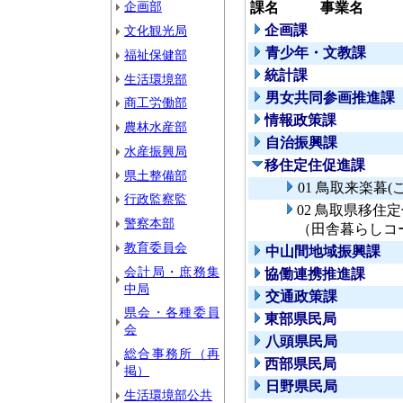
企画部
課名
事業名
企画課
文化観光局
青少年・文教課
福祉保健部
統計課
生活環境部
男女共同参画推進課
商工労働部
情報政策課
農林水産部
自治振興課
水産振興局
移住定住促進課
県土整備部
01 鳥取来楽暮
行政監察監
02 鳥取県移
警察本部
（田舎暮らしコ
教育委員会
中山間地域振興課
会計局・庶務集
協働連携推進課
中局
交通政策課
県会・各種委員
東部県民局
会
八頭県民局
総合事務所（再
西部県民局
掲）
日野県民局
生活環境部公共