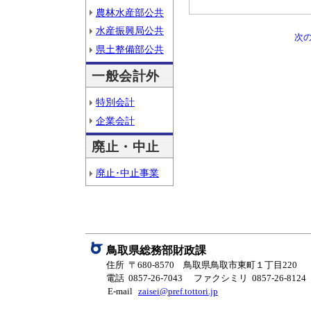
農林水産部公共
水産振興局公共
次
県土整備部公共
一般会計外
特別会計
企業会計
廃止・中止
廃止･中止事業
鳥取県総務部財政課
住所 〒680-8570 鳥取県鳥取市東町１丁目220
電話 0857-26-7043
ファクシミリ 0857-26-8124
E-mail
zaisei@pref.tottori.jp