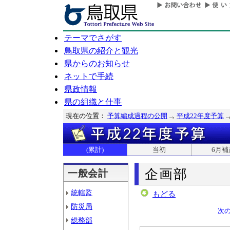
テーマでさがす
鳥取県の紹介と観光
県からのお知らせ
ネットで手続
県政情報
県の組織と仕事
現在の位置：
予算編成過程の公開
平成22年度予算
(累計)
当初
6月補
企画部
一般会計
統轄監
もどる
防災局
次
総務部