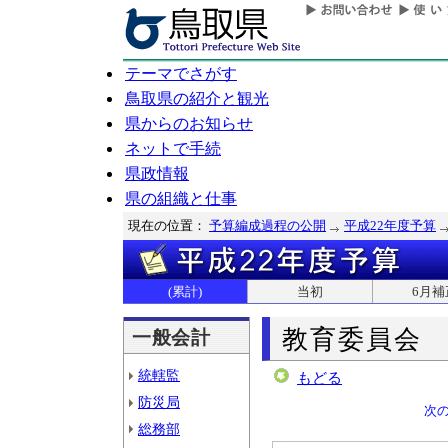
テーマでさがす
鳥取県の紹介と観光
県からのお知らせ
ネットで手続
県政情報
県の組織と仕事
現在の位置：
予算編成過程の公開
平成22年度予算
(累計)
当初
6月補
教育委員会
一般会計
統轄監
もどる
防災局
次
総務部