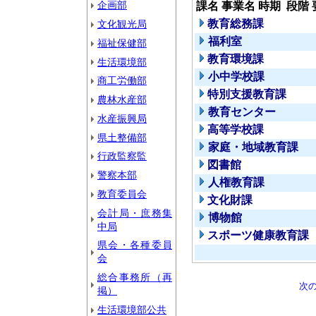
企画部
課名
事業名
時期
段階
教育総務課
文化観光局
福利室
福祉保健部
教育環境課
生活環境部
小中学校課
商工労働部
特別支援教育課
農林水産部
教育センター
水産振興局
高等学校課
県土整備部
家庭・地域教育課
行政監察監
図書館
警察本部
人権教育課
教育委員会
文化財課
会計局・庶務集
博物館
中局
スポーツ健康教育課
県会・各種委員
会
総合事務所（再
次
掲）
生活環境部公共