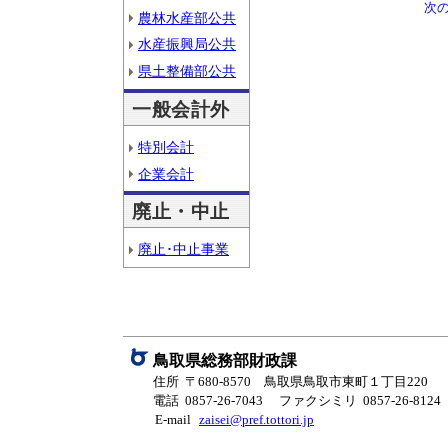
次
農林水産部公共
水産振興局公共
県土整備部公共
一般会計外
特別会計
企業会計
廃止・中止
廃止･中止事業
鳥取県総務部財政課
住所 〒680-8570 鳥取県鳥取市東町１丁目220
電話 0857-26-7043
ファクシミリ 0857-26-8124
E-mail
zaisei@pref.tottori.jp