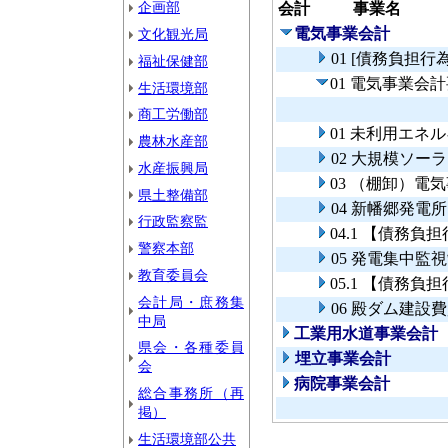
企画部
会計
事業名
電気事業会計
文化観光局
01 [債務負担
福祉保健部
01 電気事業会
生活環境部
商工労働部
01 未利用エ
農林水産部
02 大規模ソ
水産振興局
03 （棚卸）電
県土整備部
04 新幡郷発電
行政監察監
04.1 【債務
警察本部
05 発電集中監
教育委員会
05.1 【債務
会計局・庶務集
06 殿ダム建設
中局
工業用水道事業会計
県会・各種委員
埋立事業会計
会
病院事業会計
総合事務所（再
掲）
生活環境部公共