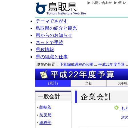
テーマでさがす
鳥取県の紹介と観光
県からのお知らせ
ネットで手続
県政情報
県の組織と仕事
現在の位置：
予算編成過程の公開
平成22年度予算
(累計)
当初
6月補
企業会計
一般会計
統轄監
も
防災局
次
総務部