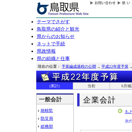
テーマでさがす
鳥取県の紹介と観光
県からのお知らせ
ネットで手続
県政情報
県の組織と仕事
現在の位置：
予算編成過程の公開
平成22年度予算
(累計)
当初
6月補
企業会計
一般会計
統轄監
も
防災局
次
総務部