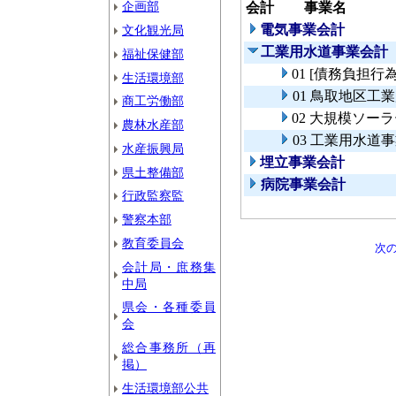
企画部
会計
事業名
電気事業会計
文化観光局
工業用水道事業会計
福祉保健部
01 [債務負担
生活環境部
01 鳥取地区工
商工労働部
02 大規模ソー
農林水産部
03 工業用水道
水産振興局
埋立事業会計
県土整備部
病院事業会計
行政監察監
警察本部
教育委員会
次
会計局・庶務集
中局
県会・各種委員
会
総合事務所（再
掲）
生活環境部公共