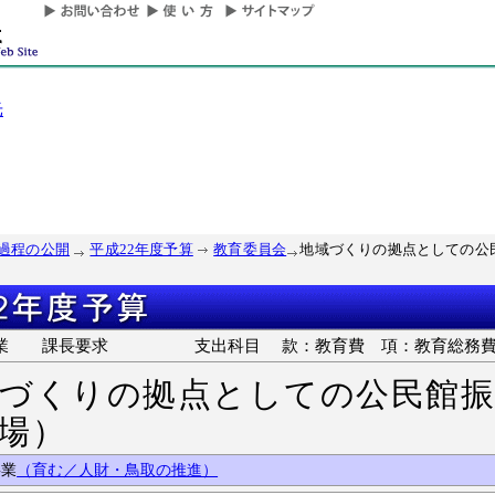
光
過程の公開
平成22年度予算
教育委員会
地域づくりの拠点としての公
般事業
課長要求
支出科目 款：教育費 項：教育総務費 
づくりの拠点としての公民館振
場）
事業
（育む／人財・鳥取の推進）