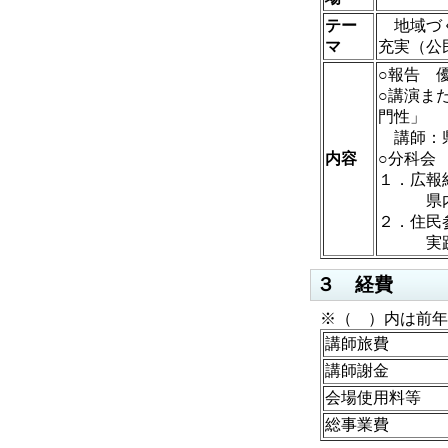
テー
地域づく
マ
充実（公
○報告 
○講演ま
門性」
講師：
内容
○分科会
１．広報
県内
２．住民
実践発
３ 経費
※（ ）内は前年
講師旅費
講師謝金
会場使用料等
総事業費