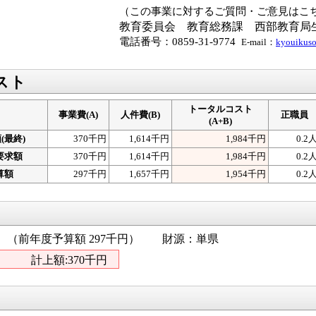
（この事業に対するご質問・ご意見はこ
教育委員会
教育総務課 西部教育
電話番号：0859-31-9774
E-mail：
kyouikuso
スト
トータルコスト
事業費(A)
人件費(B)
正職員
(A+B)
(最終)
370千円
1,614千円
1,984千円
0.2
要求額
370千円
1,614千円
1,984千円
0.2
算額
297千円
1,657千円
1,954千円
0.2
（前年度予算額 297千円） 財源：単県
 計上額:370千円