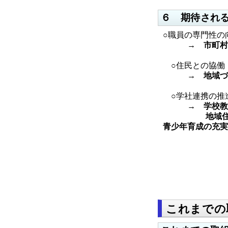
６ 期待され
○職員の専門性の
→ 市町村にお
○住民との協働
→ 地域づく
○学社連携の推
→ 学校教育
地域住民の
青少年育成の充実
これまでの