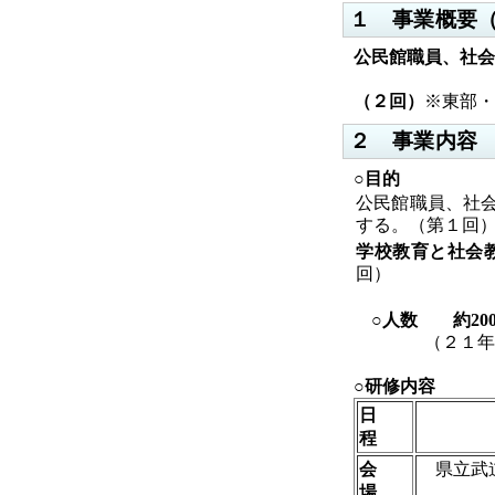
１ 事業概要
公民館職員、社会
（２回）
※東部・
２ 事業内容
○目的
公民館職員、社
する。（第１回
学校教育と社会
回）
○人数 約20
（２１年度実
○研修内容
日
程
会
県立武
場