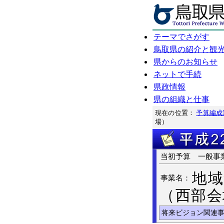
テーマでさがす
鳥取県の紹介と観
県からのお知らせ
ネットで手続
県政情報
県の組織と仕事
現在の位置：
予算編成
場）
当初予算 一
地域
事業名：
（西部会
将来ビジョン関連