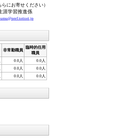
ちらにお寄せください）
局生涯学習推進係
umu@pref.tottori.jp
臨時的任用
非常勤職員
職員
人
0.0人
0.0人
人
0.0人
0.0人
人
0.0人
0.0人