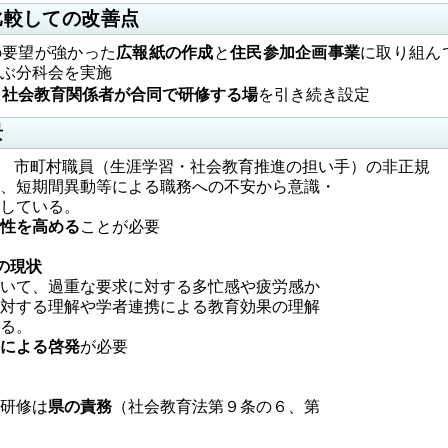
比較しての改善点
の要望が強かった
広報紙の作成
と
住民参加企画事業
に取り組ん
ぶ分科会を実施
と社会教育関係者が合同で研修する場
を引き続き設定
景
町村職員（生涯学習・社会教育推進の担い手）の非正規
短期間異動等による職務への不安から意識・
している。
を高める
ことが必要
の現状
て、過重な要求に対する多忙感や疲労感か
する理解や学者連携による教育効果の理解
る。
よる啓発
が必要
研修は
県の責務
（社会教育法第９条の６、第