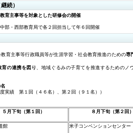
（継続）
教育主事等を対象とした研修会の開催
中部・西部教育局で各２回担当して年６回開催
会教育主事等行政職員等が生涯学習・社会教育推進のための
専
）
教育の連携を図り
、地域ぐるみの子育てを推進するためのノ
0名
績 第１回（４６名）、第２回（９１名））
５月下旬（第１回）
８月下旬（第２回
道館
米子コンベンションセンター