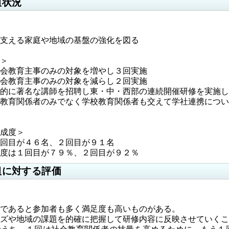
組状況
る家庭や地域の基盤の強化を図る
＞
会教育主事のみの対象を増やし３回実施
会教育主事のみの対象を減らし２回実施
的に著名な講師を招聘し東・中・西部の連続開催研修を実施し
教育関係者のみでなく学校教育関係者も交えて学社連携につい
成度＞
回目が４６名、２回目が９１名
度は１回目が７９％、２回目が９２％
組に対する評価
であると参加者も多く満足度も高いものがある。
ズや地域の課題を的確に把握して研修内容に反映させていくこ