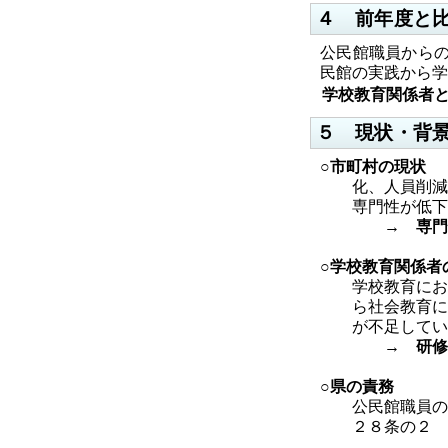
４ 前年度と
公民館職員から
民館の実践から学
学校教育関係者
５ 現状・背
○市町村の現状
市
化、人員削減、
専門性が低下
→ 専門性
○学校教育関係者
学校教育におい
ら社会教育に対
が不足してい
→ 研修に
○
県の責務
公民館
職員の
２８条の２