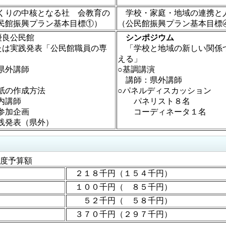
りの中核となる社 会教育の
学校・家庭・地域の連携と
民館振興プラン基本目標①）
（公民館振興プラン基本目標
優良公民館
シンポジウム
たは実践発表「公民館職員の専
「学校と地域の新しい関係
える」
県外講師
○基調講演
講師：県外講師
紙の作成方法
○パネルディスカッション
講師
パネリスト８名
参加企画
コーディネータ１名
表（県外）
度予算額
２１８千円（１５４千円）
１００千円（ ８５千円）
５２千円（ ５８千円）
３７０千円（２９７千円）