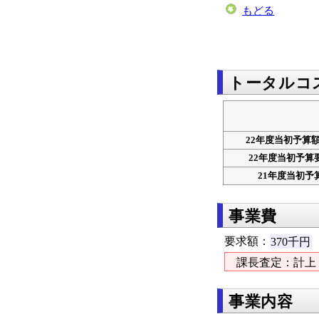
もどる
トータルコ
22年度当初予算額
22年度当初予算
21年度当初予
事業費
要求額：
370千円
課長査定：計上
事業内容