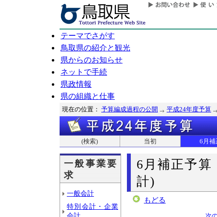
テーマでさがす
鳥取県の紹介と観光
県からのお知らせ
ネットで手続
県政情報
県の組織と仕事
現在の位置：
予算編成過程の公開
平成24年度予算
(検索)
当初
6月補
6月補正予算
一般事業要
求
計)
一般会計
もどる
特別会計・企業
会計
次