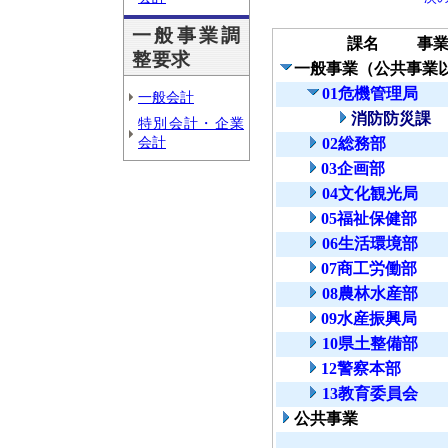
一般事業調
課名
事
整要求
一般事業（公共事業
01危機管理局
一般会計
消防防災課
特別会計・企業
会計
02総務部
03企画部
04文化観光局
05福祉保健部
06生活環境部
07商工労働部
08農林水産部
09水産振興局
10県土整備部
12警察本部
13教育委員会
公共事業