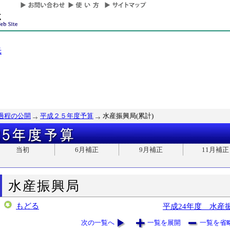
光
過程の公開
平成２５年度予算
水産振興局(累計)
当初
6月補正
9月補正
11月補正
水産振興局
もどる
平成24年度 水産
次の一覧へ
一覧を展開
一覧を省