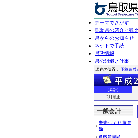
テーマでさがす
鳥取県の紹介と観
県からのお知らせ
ネットで手続
県政情報
県の組織と仕事
現在の位置：
予算編成
(累計)
2月補正
一般会計
未来づくり推進
局
危機管理局