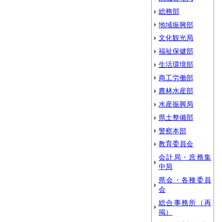
総務部
地域振興部
文化観光局
福祉保健部
生活環境部
商工労働部
農林水産部
水産振興局
県土整備部
警察本部
教育委員会
会計局・庶務集
中局
県会・各種委員
会
総合事務所（再
掲）