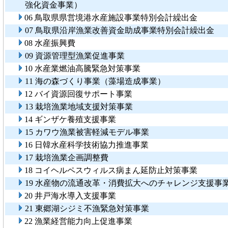
強化資金事業）
06 鳥取県県営境港水産施設事業特別会計繰出金
07 鳥取県沿岸漁業改善資金助成事業特別会計繰出金
08 水産振興費
09 資源管理型漁業促進事業
10 水産業燃油高騰緊急対策事業
11 海の森づくり事業（藻場造成事業）
12 バイ資源回復サポート事業
13 栽培漁業地域支援対策事業
14 ギンザケ養殖支援事業
15 カワウ漁業被害軽減モデル事業
16 日韓水産科学技術協力推進事業
17 栽培漁業企画調整費
18 コイヘルペスウィルス病まん延防止対策事業
19 水産物の流通改革・消費拡大へのチャレンジ支援事
20 井戸海水導入支援事業
21 東郷湖シジミ不漁緊急対策事業
22 漁業経営能力向上促進事業