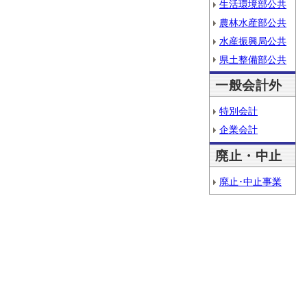
生活環境部公共
農林水産部公共
水産振興局公共
県土整備部公共
一般会計外
特別会計
企業会計
廃止・中止
廃止･中止事業