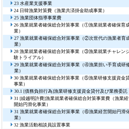
23 水産業支援事業
24 日韓漁業対策費（漁業共済掛金助成事業）
25 漁業団体指導事業費
26 漁業就業者確保総合対策事業（①漁業就業者確保育
業）
27 漁業就業者確保総合対策事業（②次世代の漁業者育
業）
28 漁業就業者確保総合対策事業（③漁業就業チャレン
験トライアル）
29 漁業就業者確保総合対策事業（④漁業担い手育成研
業）
30 漁業就業者確保総合対策事業（⑤漁業研修支援資金
事業）
30.1 [債務負担行為]漁業研修支援資金貸付及び業務委託
31 [繰越明許費]漁業就業者確保総合対策事業費（漁業経
開始円滑化事業）
31 漁業就業者確保総合対策事業（⑥漁業経営開始円滑
業）
32 漁業活動相談員設置事業