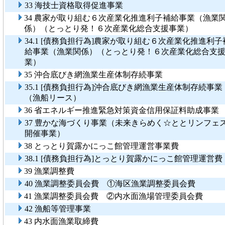
33 海技士資格取得促進事業
34 農家が取り組む６次産業化推進利子補給事業（漁業
係）（とっとり発！６次産業化総合支援事業）
34.1 [債務負担行為]農家が取り組む６次産業化推進利子
給事業（漁業関係）（とっとり発！６次産業化総合支
業）
35 沖合底びき網漁業生産体制存続事業
35.1 [債務負担行為]沖合底びき網漁業生産体制存続事業
（漁船リース）
36 省エネルギー推進緊急対策資金信用保証料助成事業
37 豊かな海づくり事業（未来きらめく☆ととリンフェ
開催事業）
38 とっとり賀露かにっこ館管理運営事業費
38.1 [債務負担行為]とっとり賀露かにっこ館管理運営費
39 漁業調整費
40 漁業調整委員会費 ①海区漁業調整委員会費
41 漁業調整委員会費 ②内水面漁場管理委員会費
42 漁船等管理事業
43 内水面漁業取締費