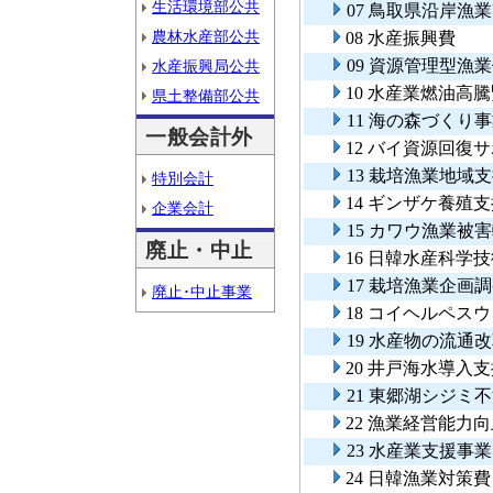
生活環境部公共
07 鳥取県沿岸
農林水産部公共
08 水産振興費
09 資源管理型漁
水産振興局公共
10 水産業燃油高
県土整備部公共
11 海の森づくり
一般会計外
12 バイ資源回復
13 栽培漁業地域
特別会計
14 ギンザケ養殖
企業会計
15 カワウ漁業被
廃止・中止
16 日韓水産科学
17 栽培漁業企画
廃止･中止事業
18 コイヘルペス
19 水産物の流
20 井戸海水導入
21 東郷湖シジミ
22 漁業経営能力
23 水産業支援事業
24 日韓漁業対策