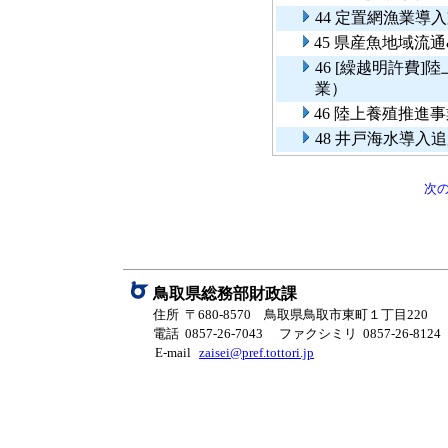
44 定置網漁業導
45 県産魚地域流
46 [繰越明許費
業）
46 陸上養殖推進
48 井戸海水導入
次
鳥取県総務部財政課
住所 〒680-8570 鳥取県鳥取市東町１丁目220
電話 0857-26-7043
ファクシミリ 0857-26-8124
E-mail
zaisei@pref.tottori.jp