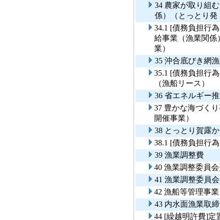
34 農家が取り
係）（とっとり発
34.1 [債務負
給事業（漁業関係
業）
35 沖合底びき網
35.1 [債務負
（漁船リース）
36 省エネルギ
37 豊かな海づ
開催事業）
38 とっとり賀露
38.1 [債務負
39 漁業調整費
40 漁業調整委員
41 漁業調整委
42 漁船等管理事業
43 内水面漁業取
44 [繰越明許費