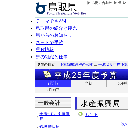
テーマでさがす
鳥取県の紹介と観光
県からのお知らせ
ネットで手続
県政情報
県の組織と仕事
現在の位置：
予算編成過程の公開
平成２５年度予算
(累計)
当初
6月補
2月補正
水産振興局
一般会計
未来づくり推進
もどる
局
次
危機管理局