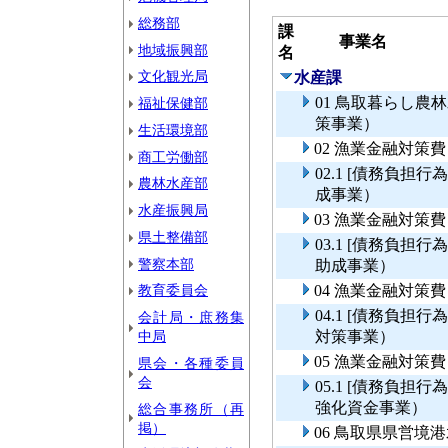
総務部
課
事業名
地域振興部
名
文化観光局
水産課
01 鳥取暮らし
福祉保健部
策事業）
生活環境部
02 漁業金融対策
商工労働部
02.1 [債務負
農林水産部
成事業）
水産振興局
03 漁業金融対策
県土整備部
03.1 [債務負
警察本部
助成事業）
教育委員会
04 漁業金融対策
04.1 [債務負
会計局・庶務集
中局
対策事業）
05 漁業金融対
県会・各種委員
会
05.1 [債務負
強化資金事業）
総合事務所（再
掲）
06 鳥取県県営境