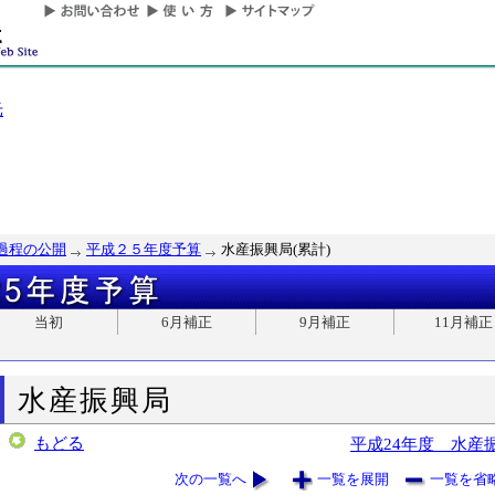
光
過程の公開
平成２５年度予算
水産振興局(累計)
当初
6月補正
9月補正
11月補正
水産振興局
もどる
平成24年度 水産
次の一覧へ
一覧を展開
一覧を省