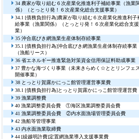
34 農家が取り組む６次産業化推進利子補給事業（漁業
係）（とっとり発！６次産業化総合支援事業）
34.1 [債務負担行為]農家が取り組む６次産業化推進利子
給事業（漁業関係）（とっとり発！６次産業化総合支援
業）
35 沖合底びき網漁業生産体制存続事業
35.1 [債務負担行為]沖合底びき網漁業生産体制存続事業
（漁船リース）
36 省エネルギー推進緊急対策資金信用保証料助成事業
37 豊かな海づくり事業（未来きらめく☆ととリンフェ
開催事業）
38 とっとり賀露かにっこ館管理運営事業費
38.1 [債務負担行為]とっとり賀露かにっこ館管理運営費
39 漁業調整費
40 漁業調整委員会費 ①海区漁業調整委員会費
41 漁業調整委員会費 ②内水面漁場管理委員会費
42 漁船等管理事業
43 内水面漁業取締費
44 [繰越明許費]定置網漁業導入支援事業費