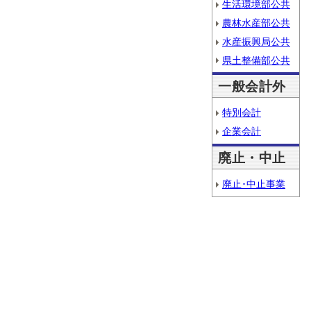
生活環境部公共
農林水産部公共
水産振興局公共
県土整備部公共
一般会計外
特別会計
企業会計
廃止・中止
廃止･中止事業