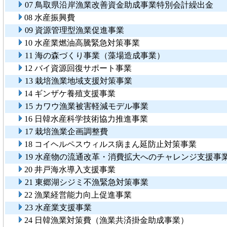
07 鳥取県沿岸漁業改善資金助成事業特別会計繰出金
08 水産振興費
09 資源管理型漁業促進事業
10 水産業燃油高騰緊急対策事業
11 海の森づくり事業（藻場造成事業）
12 バイ資源回復サポート事業
13 栽培漁業地域支援対策事業
14 ギンザケ養殖支援事業
15 カワウ漁業被害軽減モデル事業
16 日韓水産科学技術協力推進事業
17 栽培漁業企画調整費
18 コイヘルペスウィルス病まん延防止対策事業
19 水産物の流通改革・消費拡大へのチャレンジ支援事
20 井戸海水導入支援事業
21 東郷湖シジミ不漁緊急対策事業
22 漁業経営能力向上促進事業
23 水産業支援事業
24 日韓漁業対策費（漁業共済掛金助成事業）