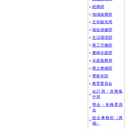
総務部
地域振興部
文化観光局
福祉保健部
生活環境部
商工労働部
農林水産部
水産振興局
県土整備部
警察本部
教育委員会
会計局・庶務集
中局
県会・各種委員
会
総合事務所（再
掲）