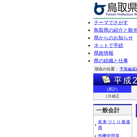
テーマでさがす
鳥取県の紹介と観
県からのお知らせ
ネットで手続
県政情報
県の組織と仕事
現在の位置：
予算編成
(累計)
2月補正
一般会計
未来づくり推進
局
危機管理局