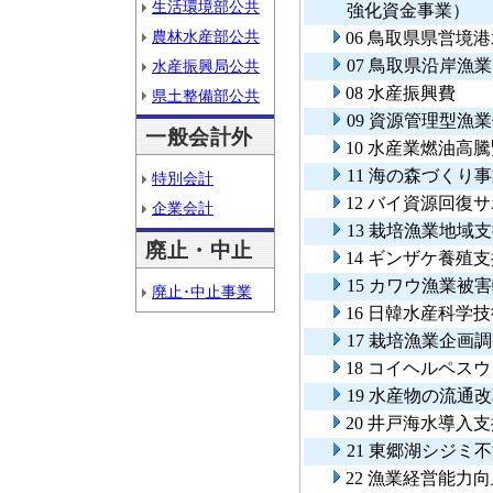
生活環境部公共
強化資金事業）
農林水産部公共
06 鳥取県県営境
07 鳥取県沿岸
水産振興局公共
08 水産振興費
県土整備部公共
09 資源管理型漁
一般会計外
10 水産業燃油高
11 海の森づくり
特別会計
12 バイ資源回復
企業会計
13 栽培漁業地域
廃止・中止
14 ギンザケ養殖
15 カワウ漁業被
廃止･中止事業
16 日韓水産科学
17 栽培漁業企画
18 コイヘルペス
19 水産物の流
20 井戸海水導入
21 東郷湖シジミ
22 漁業経営能力