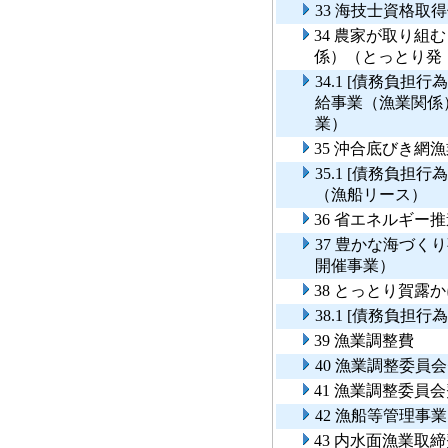
33 海技士資格取
34 農家が取り
係）（とっとり発
34.1 [債務負
給事業（漁業関係
業）
35 沖合底びき網
35.1 [債務負
（漁船リース）
36 省エネルギ
37 豊かな海づ
開催事業）
38 とっとり賀露
38.1 [債務負
39 漁業調整費
40 漁業調整委
41 漁業調整委員
42 漁船等管理事業
43 内水面漁業取