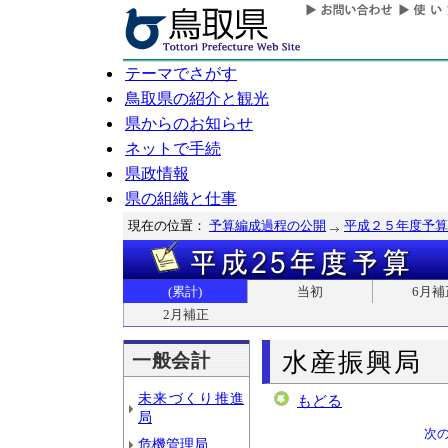
テーマでさがす
鳥取県の紹介と観光
県からのお知らせ
ネットで手続
県政情報
県の組織と仕事
現在の位置：
予算編成過程の公開
平成２５年度予算
(累計)
当初
6月補
2月補正
水産振興局
一般会計
未来づくり推進
もどる
局
次
危機管理局