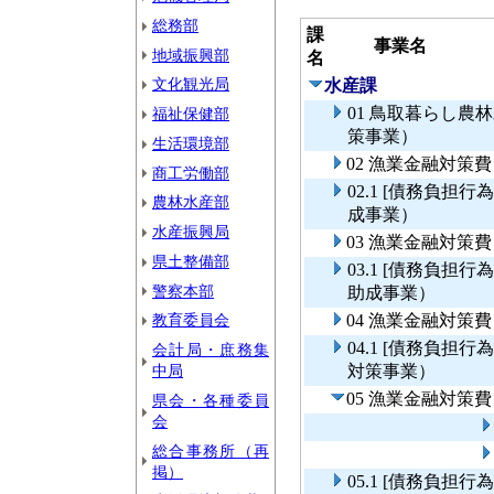
総務部
課
事業名
地域振興部
名
文化観光局
水産課
01 鳥取暮らし
福祉保健部
策事業）
生活環境部
02 漁業金融対策
商工労働部
02.1 [債務負
農林水産部
成事業）
水産振興局
03 漁業金融対策
県土整備部
03.1 [債務負
警察本部
助成事業）
教育委員会
04 漁業金融対策
04.1 [債務負
会計局・庶務集
中局
対策事業）
05 漁業金融対
県会・各種委員
会
総合事務所（再
掲）
05.1 [債務負