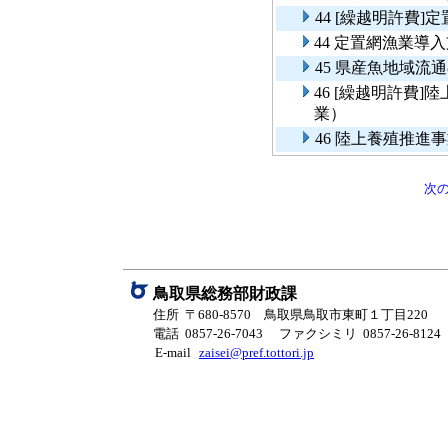
44 [繰越明許費
44 定置網漁業導
45 県産魚地域流
46 [繰越明許費
業）
46 陸上養殖推
次
鳥取県総務部財政課
住所 〒680-8570 鳥取県鳥取市東町１丁目220
電話 0857-26-7043
ファクシミリ 0857-26-8124
E-mail
zaisei@pref.tottori.jp