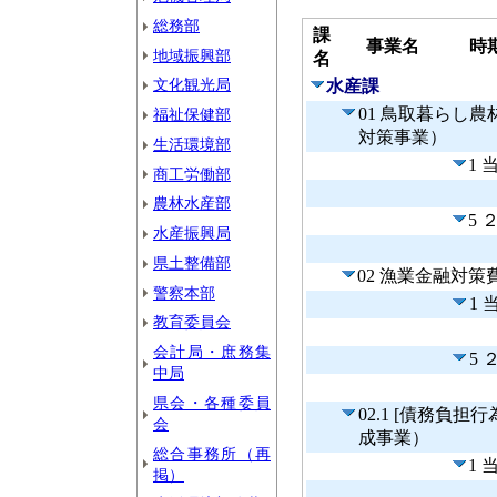
総務部
課
事業名
時
地域振興部
名
文化観光局
水産課
01 鳥取暮らし
福祉保健部
対策事業）
生活環境部
1 
商工労働部
農林水産部
5 
水産振興局
県土整備部
02 漁業金融対
警察本部
1
教育委員会
会計局・庶務集
5
中局
県会・各種委員
02.1 [債務負
会
成事業）
総合事務所（再
1 
掲）