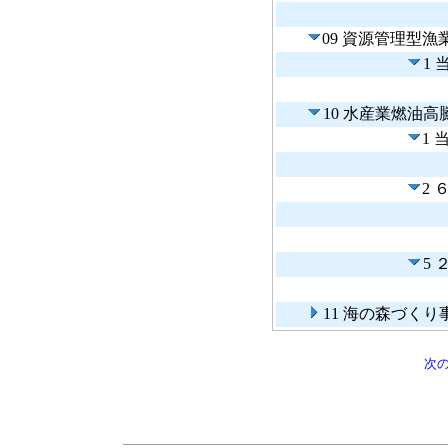
09 資源管理型漁
1
10 水産業燃油
1 
2 
5
11 海の森づく
次