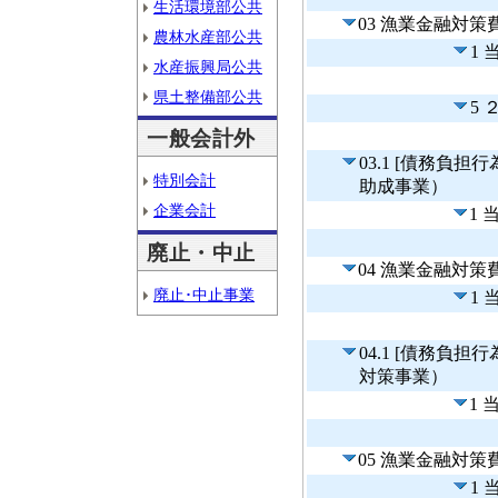
生活環境部公共
03 漁業金融対
農林水産部公共
1
水産振興局公共
県土整備部公共
5
一般会計外
03.1 [債務負
特別会計
助成事業）
企業会計
1 
廃止・中止
04 漁業金融対
廃止･中止事業
1
04.1 [債務負
対策事業）
1 
05 漁業金融対
1