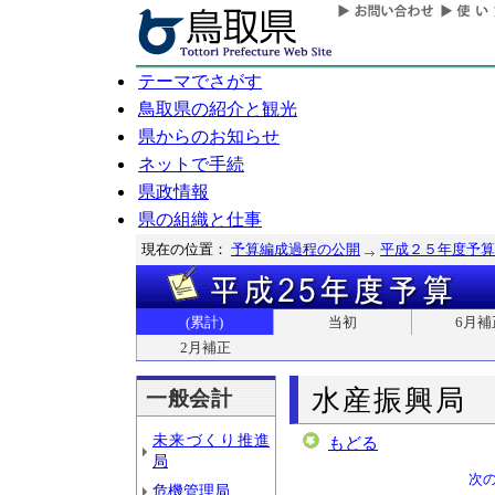
テーマでさがす
鳥取県の紹介と観光
県からのお知らせ
ネットで手続
県政情報
県の組織と仕事
現在の位置：
予算編成過程の公開
平成２５年度予算
(累計)
当初
6月補
2月補正
水産振興局
一般会計
未来づくり推進
もどる
局
次
危機管理局