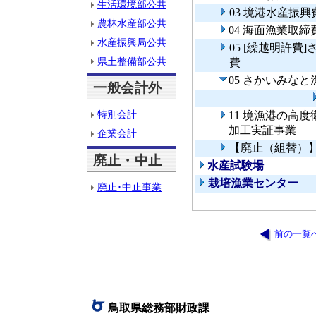
生活環境部公共
03 境港水産振興
農林水産部公共
04 海面漁業取締
水産振興局公共
05 [繰越明許
県土整備部公共
費
05 さかいみな
一般会計外
特別会計
11 境漁港の高
加工実証事業
企業会計
【廃止（組替）
廃止・中止
水産試験場
栽培漁業センター
廃止･中止事業
前の一覧
鳥取県総務部財政課