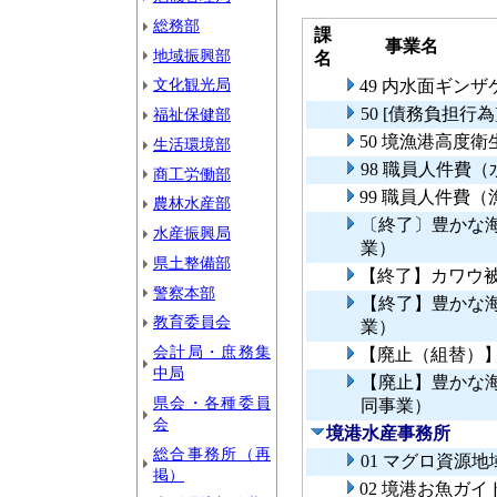
総務部
課
事業名
地域振興部
名
文化観光局
49 内水面ギン
50 [債務負担
福祉保健部
50 境漁港高度
生活環境部
98 職員人件費
商工労働部
99 職員人件費
農林水産部
〔終了〕豊かな
水産振興局
業）
県土整備部
【終了】カワウ
警察本部
【終了】豊かな
教育委員会
業）
会計局・庶務集
【廃止（組替）
中局
【廃止】豊かな
県会・各種委員
同事業）
会
境港水産事務所
総合事務所（再
01 マグロ資源
掲）
02 境港お魚ガ