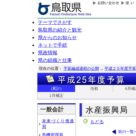
テーマでさがす
鳥取県の紹介と観光
県からのお知らせ
ネットで手続
県政情報
県の組織と仕事
現在の位置：
予算編成過程の公開
平成２５年度予算
(累計)
当初
6月補
2月補正
水産振興局
一般会計
未来づくり推進
もどる
局
前の一覧
危機管理局