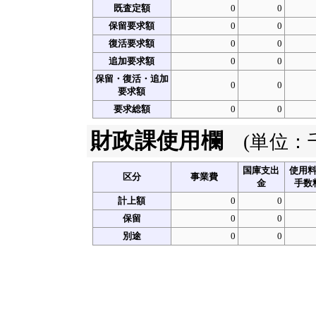
既査定額
0
0
保留要求額
0
0
復活要求額
0
0
追加要求額
0
0
保留・復活・追加
0
0
要求額
要求総額
0
0
財政課使用欄
(単位：
国庫支出
使用
区分
事業費
金
手数
計上額
0
0
保留
0
0
別途
0
0