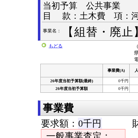
当初予算 公共事業
目 款：土木費 項：
【組替・廃止
事業名：
もどる
電
事業費(A)
人
26年度当初予算額(最終)
0千円
26年度当初予算額
0千円
事業費
要求額：
0千円
財
一般事業査定：