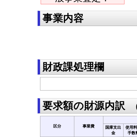
事業内容
財政課処理欄
要求額の財源内訳
区分
事業費
国庫支出
使用
金
手数