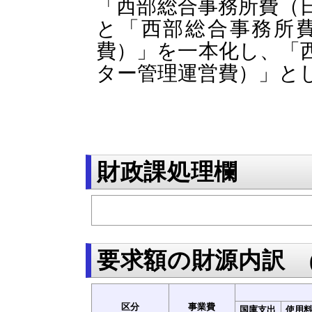
「
西部総合事務所費（
と「西部総合事務所
費）」を一本化し、「
ター管理運営費）」と
財政課処理欄
要求額の財源内訳
区分
事業費
国庫支出
使用