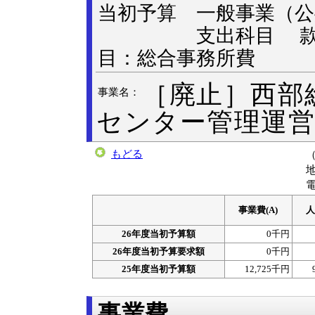
当初予算 一般事業
支出科目 款：総
目：総合事務所費
［廃止］西部
事業名：
センター管理運営
もどる
電
事業費(A)
人
26年度当初予算額
0千円
26年度当初予算要求額
0千円
25年度当初予算額
12,725千円
事業費