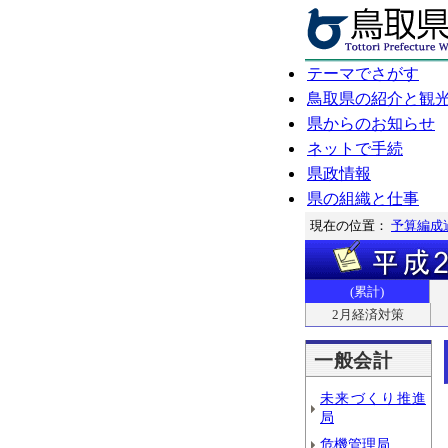
テーマでさがす
鳥取県の紹介と観
県からのお知らせ
ネットで手続
県政情報
県の組織と仕事
現在の位置：
予算編成
(累計)
2月経済対策
一般会計
未来づくり推進
局
危機管理局