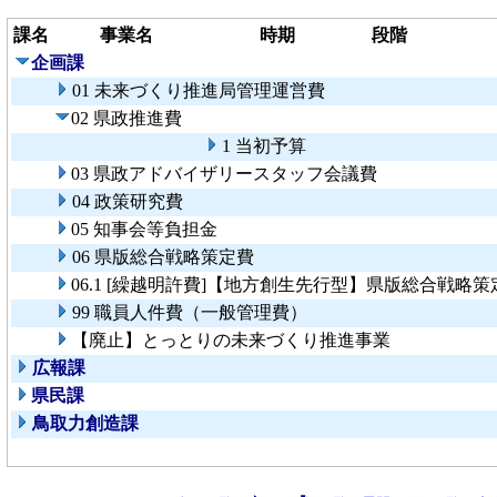
課名
事業名
時期
段階
企画課
01 未来づくり推進局管理運営費
02 県政推進費
1 当初予算
03 県政アドバイザリースタッフ会議費
04 政策研究費
05 知事会等負担金
06 県版総合戦略策定費
06.1 [繰越明許費]【地方創生先行型】県版総合戦略策
99 職員人件費（一般管理費）
【廃止】とっとりの未来づくり推進事業
広報課
県民課
鳥取力創造課