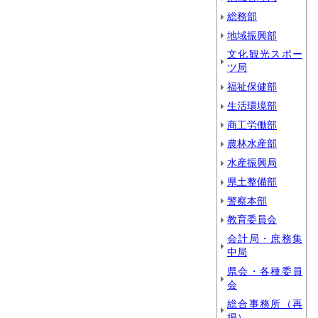
総務部
地域振興部
文化観光スポー
ツ局
福祉保健部
生活環境部
商工労働部
農林水産部
水産振興局
県土整備部
警察本部
教育委員会
会計局・庶務集
中局
県会・各種委員
会
総合事務所（再
掲）