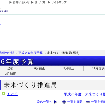
光
過程の公開
平成２６年度予算
未来づくり推進局(累計)
当初
6月補正
9月補正
11月専決
2月補正
未来づくり推進局
もどる
平成25年度 未来づくり
次の一覧へ
一覧を展開
一覧を省