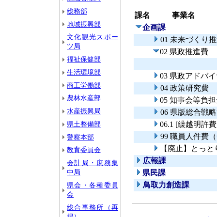
総務部
課名
事業名
地域振興部
企画課
文化観光スポー
01 未来づくり
ツ局
02 県政推進費
福祉保健部
生活環境部
03 県政アドバ
商工労働部
04 政策研究費
農林水産部
05 知事会等負
水産振興局
06 県版総合戦
県土整備部
06.1 [繰越
99 職員人件費
警察本部
【廃止】とっと
教育委員会
広報課
会計局・庶務集
中局
県民課
鳥取力創造課
県会・各種委員
会
総合事務所（再
掲）