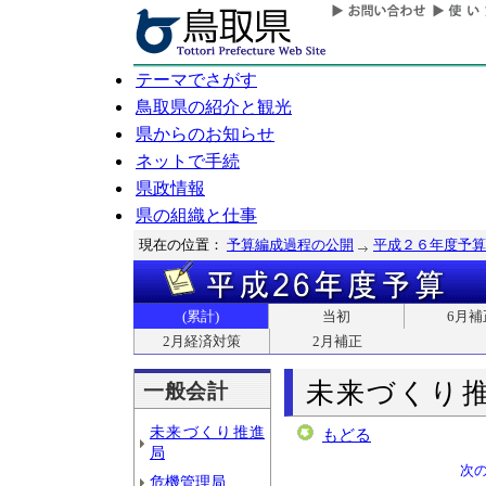
テーマでさがす
鳥取県の紹介と観光
県からのお知らせ
ネットで手続
県政情報
県の組織と仕事
現在の位置：
予算編成過程の公開
平成２６年度予算
(累計)
当初
6月補
2月経済対策
2月補正
未来づくり
一般会計
未来づくり推進
もどる
局
次
危機管理局