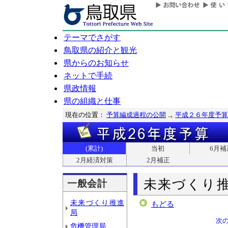
テーマでさがす
鳥取県の紹介と観光
県からのお知らせ
ネットで手続
県政情報
県の組織と仕事
現在の位置：
予算編成過程の公開
平成２６年度予算
(累計)
当初
6月補
2月経済対策
2月補正
未来づくり
一般会計
未来づくり推進
もどる
局
次
危機管理局