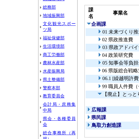
総務部
課
事業名
地域振興部
名
文化観光スポー
企画課
ツ局
01 未来づくり
福祉保健部
02 県政推進費
生活環境部
03 県政アドバ
商工労働部
04 政策研究費
農林水産部
05 知事会等負
06 県版総合戦
水産振興局
06.1 [繰越
県土整備部
99 職員人件費
警察本部
【廃止】とっと
教育委員会
会計局・庶務集
広報課
中局
県民課
県会・各種委員
会
鳥取力創造課
総合事務所（再
掲）