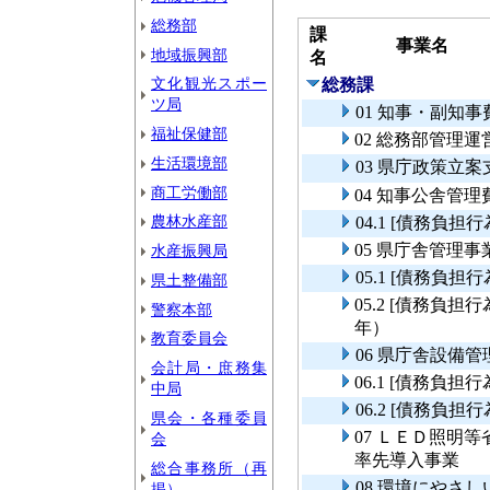
総務部
課
事業名
地域振興部
名
文化観光スポー
総務課
ツ局
01 知事・副知事
福祉保健部
02 総務部管理運
生活環境部
03 県庁政策立
商工労働部
04 知事公舎管理
農林水産部
04.1 [債務負
05 県庁舎管理事
水産振興局
05.1 [債務負
県土整備部
05.2 [債務負
警察本部
年）
教育委員会
06 県庁舎設備管
会計局・庶務集
06.1 [債務負
中局
06.2 [債務負
県会・各種委員
07 ＬＥＤ照明
会
率先導入事業
総合事務所（再
08 環境にやさ
掲）