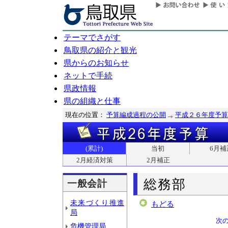
テーマでさがす
鳥取県の紹介と観光
県からのお知らせ
ネットで手続
県政情報
県の組織と仕事
現在の位置：
予算編成過程の公開
平成２６年度予算
(累計)
当初
6月補
2月経済対策
2月補正
総務部
一般会計
未来づくり推進
もどる
局
次
危機管理局