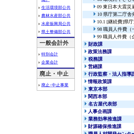
09 東日本大震
生活環境部公共
10 県庁第二庁
農林水産部公共
10.1 [継続費
水産振興局公共
98 職員人件費
県土整備部公共
99 職員人件費
一般会計外
財政課
政策法務課
特別会計
税務課
企業会計
営繕課
廃止・中止
行政監察・法人指導
情報政策課
廃止･中止事業
東京本部
関西本部
名古屋代表部
人事企画課
業務効率推進課
財源確保推進課
職員人材開発センタ