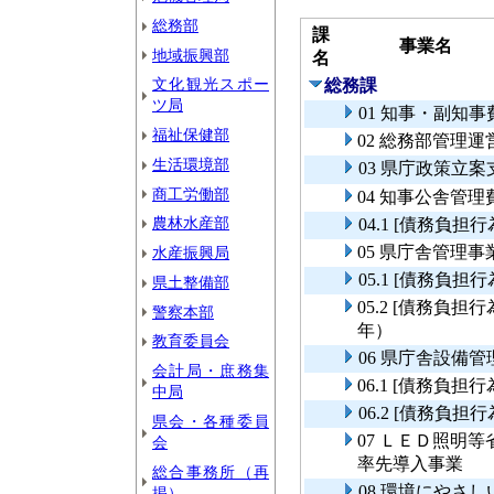
総務部
課
事業名
地域振興部
名
文化観光スポー
総務課
ツ局
01 知事・副知事
福祉保健部
02 総務部管理運
生活環境部
03 県庁政策立
商工労働部
04 知事公舎管理
農林水産部
04.1 [債務負
05 県庁舎管理事
水産振興局
05.1 [債務負
県土整備部
05.2 [債務負
警察本部
年）
教育委員会
06 県庁舎設備管
会計局・庶務集
06.1 [債務負
中局
06.2 [債務負
県会・各種委員
07 ＬＥＤ照明
会
率先導入事業
総合事務所（再
08 環境にやさ
掲）