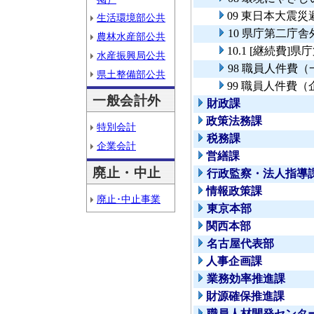
09 東日本大震
生活環境部公共
10 県庁第二庁
農林水産部公共
10.1 [継続費
水産振興局公共
98 職員人件費
県土整備部公共
99 職員人件費
一般会計外
財政課
政策法務課
特別会計
税務課
企業会計
営繕課
廃止・中止
行政監察・法人指導
情報政策課
廃止･中止事業
東京本部
関西本部
名古屋代表部
人事企画課
業務効率推進課
財源確保推進課
職員人材開発センタ