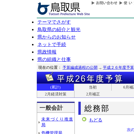
テーマでさがす
鳥取県の紹介と観光
県からのお知らせ
ネットで手続
県政情報
県の組織と仕事
現在の位置：
予算編成過程の公開
平成２６年度予算
(累計)
当初
6月補
2月経済対策
2月補正
総務部
一般会計
未来づくり推進
もどる
局
次
危機管理局