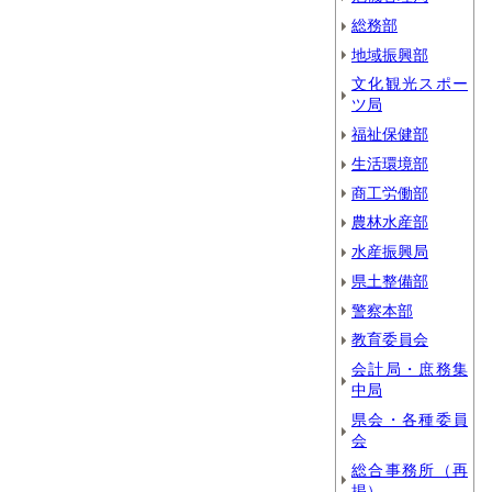
総務部
地域振興部
文化観光スポー
ツ局
福祉保健部
生活環境部
商工労働部
農林水産部
水産振興局
県土整備部
警察本部
教育委員会
会計局・庶務集
中局
県会・各種委員
会
総合事務所（再
掲）