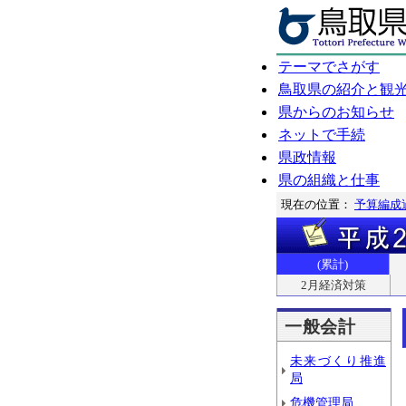
テーマでさがす
鳥取県の紹介と観
県からのお知らせ
ネットで手続
県政情報
県の組織と仕事
現在の位置：
予算編成
(累計)
2月経済対策
一般会計
未来づくり推進
局
危機管理局