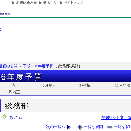
光
過程の公開
平成２６年度予算
総務部(累計)
当初
6月補正
9月補正
11月専決
2月補正
総務部
もどる
平成25年度 
次の一覧へ
一覧を展開
一覧を省