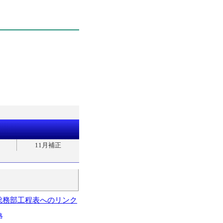
11月補正
総務部工程表へのリンク
略