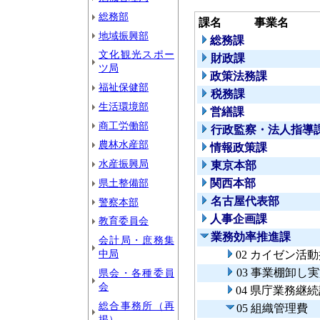
総務部
課名
事業名
地域振興部
総務課
文化観光スポー
財政課
ツ局
政策法務課
福祉保健部
税務課
生活環境部
営繕課
商工労働部
行政監察・法人指導
農林水産部
情報政策課
水産振興局
東京本部
県土整備部
関西本部
名古屋代表部
警察本部
人事企画課
教育委員会
業務効率推進課
会計局・庶務集
中局
02 カイゼン活
03 事業棚卸し
県会・各種委員
会
04 県庁業務
総合事務所（再
05 組織管理費
掲）