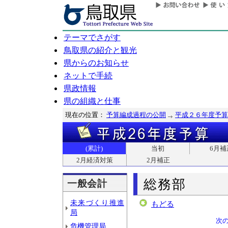
テーマでさがす
鳥取県の紹介と観光
県からのお知らせ
ネットで手続
県政情報
県の組織と仕事
現在の位置：
予算編成過程の公開
平成２６年度予算
(累計)
当初
6月補
2月経済対策
2月補正
総務部
一般会計
未来づくり推進
もどる
局
次
危機管理局