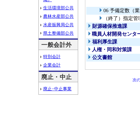
生活環境部公共
06 予備定数（
農林水産部公共
（終了）指定管
水産振興局公共
財源確保推進課
県土整備部公共
職員人材開発センタ
福利厚生課
一般会計外
人権・同和対策課
特別会計
公文書館
企業会計
廃止・中止
次
廃止･中止事業