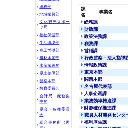
総務部
課
事業名
地域振興部
名
文化観光スポー
総務課
ツ局
財政課
福祉保健部
政策法務課
生活環境部
税務課
商工労働部
営繕課
農林水産部
行政監察・法人指導
情報政策課
水産振興局
東京本部
県土整備部
関西本部
警察本部
名古屋代表部
教育委員会
人事企画課
会計局・庶務集
業務効率推進課
中局
財源確保推進課
県会・各種委員
会
職員人材開発センタ
福利厚生課
総合事務所（再
掲）