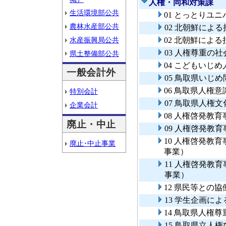
人権・同和対策課
生活環境部公共
01 とっとりユ
農林水産部公共
02 北朝鮮によ
水産振興局公共
02 北朝鮮によ
03 人権尊重の
県土整備部公共
04 こどもいじ
一般会計外
05 鳥取県いじ
06 鳥取県人権
特別会計
07 鳥取県人権
企業会計
08 人権啓発教
廃止・中止
09 人権啓発教
10 人権啓発教
廃止･中止事業
事業）
11 人権啓発教
事業）
12 県民等との
13 学生企画に
14 鳥取県人権
15 鳥取県立人