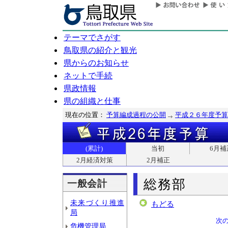
テーマでさがす
鳥取県の紹介と観光
県からのお知らせ
ネットで手続
県政情報
県の組織と仕事
現在の位置：
予算編成過程の公開
平成２６年度予算
(累計)
当初
6月補
2月経済対策
2月補正
総務部
一般会計
未来づくり推進
もどる
局
次
危機管理局