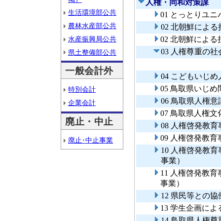
人権・同和対策課
生活環境部公共
01 とっとりユ
農林水産部公共
02 北朝鮮によ
水産振興局公共
02 北朝鮮によ
03 人権尊重の
県土整備部公共
一般会計外
04 こどもいじ
05 鳥取県いじ
特別会計
06 鳥取県人権
企業会計
07 鳥取県人権
廃止・中止
08 人権啓発教
09 人権啓発教
廃止･中止事業
10 人権啓発教
事業）
11 人権啓発教
事業）
12 県民等との
13 学生企画に
14 鳥取県人権