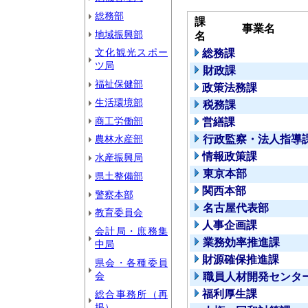
総務部
課
事業名
地域振興部
名
文化観光スポー
総務課
ツ局
財政課
福祉保健部
政策法務課
生活環境部
税務課
商工労働部
営繕課
農林水産部
行政監察・法人指導
情報政策課
水産振興局
東京本部
県土整備部
関西本部
警察本部
名古屋代表部
教育委員会
人事企画課
会計局・庶務集
業務効率推進課
中局
財源確保推進課
県会・各種委員
会
職員人材開発センタ
福利厚生課
総合事務所（再
掲）