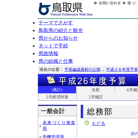
テーマでさがす
鳥取県の紹介と観光
県からのお知らせ
ネットで手続
県政情報
県の組織と仕事
現在の位置：
予算編成過程の公開
平成２６年度予算
(累計)
当初
6月補
2月経済対策
2月補正
総務部
一般会計
未来づくり推進
もどる
局
次
危機管理局