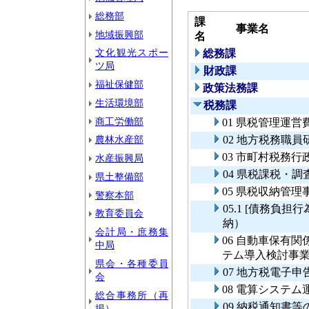
総務部
課
事業名
地域振興部
名
文化観光スポー
総務課
ツ局
財政課
福祉保健部
政策法務課
生活環境部
税務課
商工労働部
01 県税管理運営
農林水産部
02 地方税務職員
03 市町村税務行
水産振興局
04 県税課税・調
県土整備部
05 県税収納管理
警察本部
05.1 [債務負
教育委員会
納）
会計局・庶務集
06 自動車保有
中局
テム導入検討事
県会・各種委員
07 地方税電子
会
08 電算システム
総合事務所（再
09 納税通知書
掲）