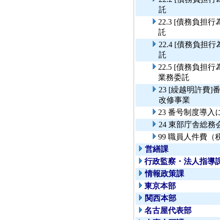
託
22.3 [債務負
託
22.4 [債務負
託
22.5 [債務負
業務委託
23 [繰越明許
改修事業
23 番号制度導
24 東部庁舎総
99 職員人件費
営繕課
行政監察・法人指導
情報政策課
東京本部
関西本部
名古屋代表部