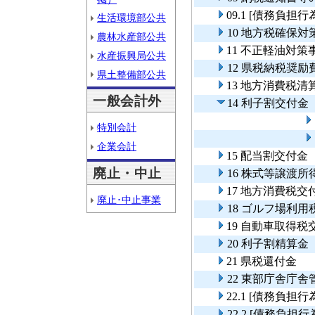
09.1 [債務負
生活環境部公共
10 地方税確保対
農林水産部公共
11 不正軽油対策
水産振興局公共
12 県税納税奨励
県土整備部公共
13 地方消費税清
一般会計外
14 利子割交付金
特別会計
企業会計
15 配当割交付金
廃止・中止
16 株式等譲渡
17 地方消費税交
廃止･中止事業
18 ゴルフ場利用
19 自動車取得税
20 利子割精算金
21 県税還付金
22 東部庁舎庁舎
22.1 [債務負
22.2 [債務負