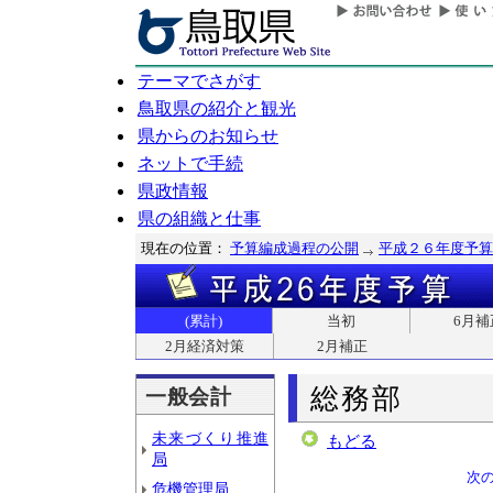
テーマでさがす
鳥取県の紹介と観光
県からのお知らせ
ネットで手続
県政情報
県の組織と仕事
現在の位置：
予算編成過程の公開
平成２６年度予算
(累計)
当初
6月補
2月経済対策
2月補正
総務部
一般会計
未来づくり推進
もどる
局
次
危機管理局