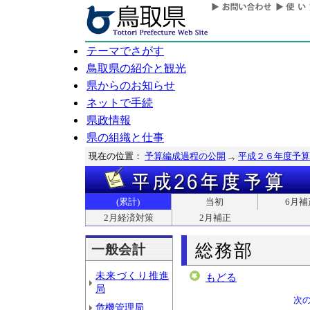
テーマでさがす
鳥取県の紹介と観光
県からのお知らせ
ネットで手続
県政情報
県の組織と仕事
現在の位置：
予算編成過程の公開
平成２６年度予算
(累計)
当初
6月補
2月経済対策
2月補正
総務部
一般会計
未来づくり推進
もどる
局
次
危機管理局