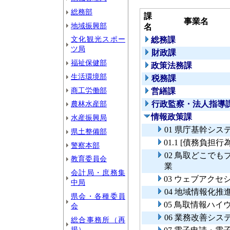
総務部
課
事業名
地域振興部
名
文化観光スポー
総務課
ツ局
財政課
福祉保健部
政策法務課
生活環境部
税務課
商工労働部
営繕課
農林水産部
行政監察・法人指導
情報政策課
水産振興局
01 県庁基幹シス
県土整備部
01.1 [債務負
警察本部
02 鳥取どこで
教育委員会
業
会計局・庶務集
03 ウェブアク
中局
04 地域情報化推
県会・各種委員
05 鳥取情報ハ
会
06 業務改善シ
総合事務所（再
掲）