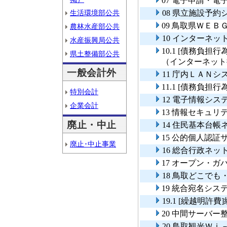
07 電子申請・
生活環境部公共
08 県立施設予
09 鳥取県ＷＥＢ
農林水産部公共
10 インターネ
水産振興局公共
10.1 [債務負
県土整備部公共
（インターネット
一般会計外
11 庁内ＬＡＮ
11.1 [債務負
特別会計
12 電子情報シス
企業会計
13 情報セキュリ
廃止・中止
14 住民基本台
15 公的個人認
廃止･中止事業
16 総合行政ネ
17 オープン・
18 鳥取どこで
19 統合宛名シス
19.1 [繰越明
20 中間サーバー
20 鳥取観光Ｗ