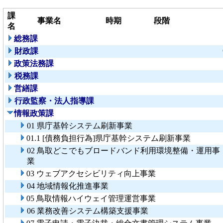
課
事業名
時期
段階
名
総務課
財政課
政策法務課
税務課
営繕課
行政監察・法人指導課
情報政策課
01 県庁基幹システム刷新事業
01.1 [債務負担行為]県庁基幹システム刷新事業
02 鳥取どこでもブロードバンド利用環境整備・運用事
業
03 ウェブアクセシビリティ向上事業
04 地域情報化推進事業
05 鳥取情報ハイウェイ管理運営事業
06 業務改善システム構築支援事業