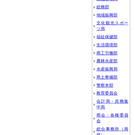
総務部
地域振興部
文化観光スポー
ツ局
福祉保健部
生活環境部
商工労働部
農林水産部
水産振興局
県土整備部
警察本部
教育委員会
会計局・庶務集
中局
県会・各種委員
会
総合事務所（再
掲）