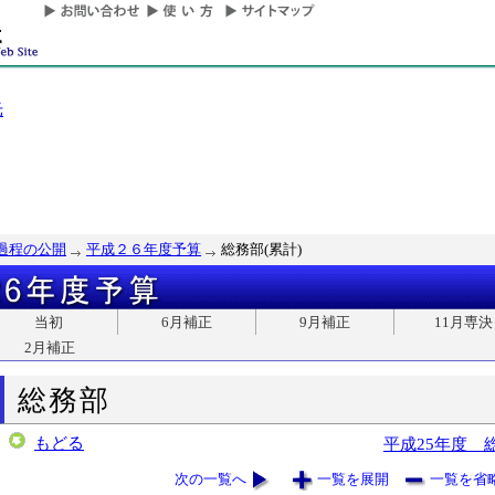
光
過程の公開
平成２６年度予算
総務部(累計)
当初
6月補正
9月補正
11月専決
2月補正
総務部
もどる
平成25年度 
次の一覧へ
一覧を展開
一覧を省