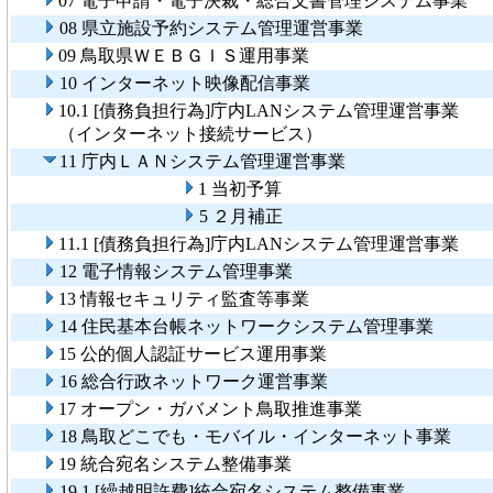
07 電子申請・電子決裁・総合文書管理システム事業
08 県立施設予約システム管理運営事業
09 鳥取県ＷＥＢＧＩＳ運用事業
10 インターネット映像配信事業
10.1 [債務負担行為]庁内LANシステム管理運営事業
（インターネット接続サービス）
11 庁内ＬＡＮシステム管理運営事業
1 当初予算
5 ２月補正
11.1 [債務負担行為]庁内LANシステム管理運営事業
12 電子情報システム管理事業
13 情報セキュリティ監査等事業
14 住民基本台帳ネットワークシステム管理事業
15 公的個人認証サービス運用事業
16 総合行政ネットワーク運営事業
17 オープン・ガバメント鳥取推進事業
18 鳥取どこでも・モバイル・インターネット事業
19 統合宛名システム整備事業
19.1 [繰越明許費]統合宛名システム整備事業