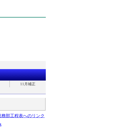
11月補正
総務部工程表へのリンク
略