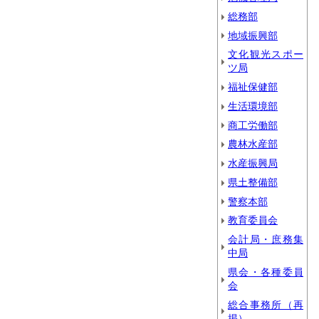
総務部
地域振興部
文化観光スポー
ツ局
福祉保健部
生活環境部
商工労働部
農林水産部
水産振興局
県土整備部
警察本部
教育委員会
会計局・庶務集
中局
県会・各種委員
会
総合事務所（再
掲）