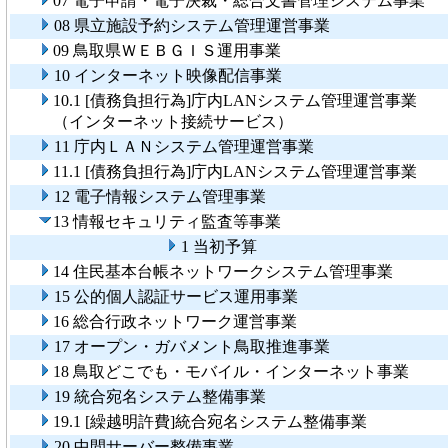
07 電子申請・電子決裁・総合文書管理システム事業
08 県立施設予約システム管理運営事業
09 鳥取県ＷＥＢＧＩＳ運用事業
10 インターネット映像配信事業
10.1 [債務負担行為]庁内LANシステム管理運営事業
（インターネット接続サービス）
11 庁内ＬＡＮシステム管理運営事業
11.1 [債務負担行為]庁内LANシステム管理運営事業
12 電子情報システム管理事業
13 情報セキュリティ監査等事業
1 当初予算
14 住民基本台帳ネットワークシステム管理事業
15 公的個人認証サービス運用事業
16 総合行政ネットワーク運営事業
17 オープン・ガバメント鳥取推進事業
18 鳥取どこでも・モバイル・インターネット事業
19 統合宛名システム整備事業
19.1 [繰越明許費]統合宛名システム整備事業
20 中間サーバー整備事業