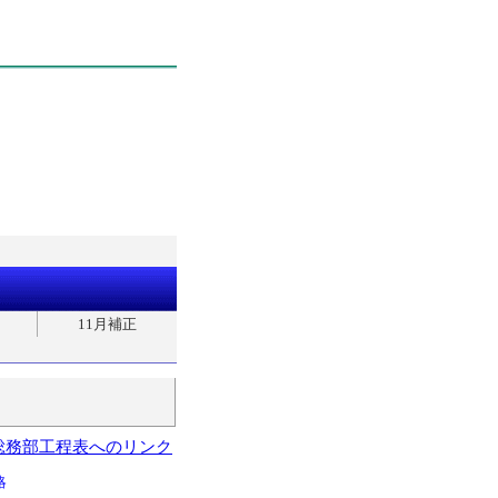
11月補正
総務部工程表へのリンク
略