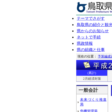
テーマでさがす
鳥取県の紹介と観
県からのお知らせ
ネットで手続
県政情報
県の組織と仕事
現在の位置：
予算編成
(累計)
2月経済対策
一般会計
未来づくり推進
局
危機管理局