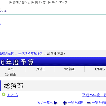
光
過程の公開
平成２６年度予算
総務部(累計)
当初
6月補正
9月補正
11月専決
2月補正
総務部
もどる
平成25年度 
次の一覧へ
一覧を展開
一覧を省