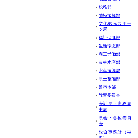
総務部
地域振興部
文化観光スポー
ツ局
福祉保健部
生活環境部
商工労働部
農林水産部
水産振興局
県土整備部
警察本部
教育委員会
会計局・庶務集
中局
県会・各種委員
会
総合事務所（再
掲）