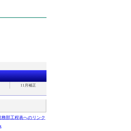
11月補正
総務部工程表へのリンク
略