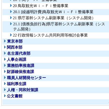
20 鳥取観光Ｗｉ－Ｆｉ整備事業
20.1 [繰越明許費]鳥取観光Ｗｉ－Ｆｉ整備事業
21 県庁基幹システム刷新事業（システム開発）
21.1 [債務負担行為]県庁基幹システム刷新事業（シス
テム開発）
22 行政情報システム共同利用等検討会事業
東京本部
関西本部
名古屋代表部
人事企画課
業務効率推進課
財源確保推進課
職員人材開発センター
福利厚生課
人権・同和対策課
公文書館