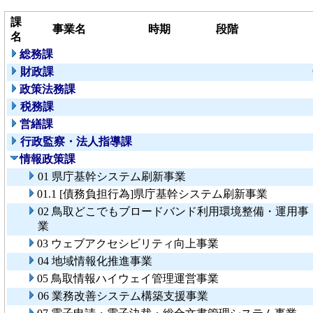
課
事業名
時期
段階
名
総務課
財政課
政策法務課
税務課
営繕課
行政監察・法人指導課
情報政策課
01 県庁基幹システム刷新事業
01.1 [債務負担行為]県庁基幹システム刷新事業
02 鳥取どこでもブロードバンド利用環境整備・運用事
業
03 ウェブアクセシビリティ向上事業
04 地域情報化推進事業
05 鳥取情報ハイウェイ管理運営事業
06 業務改善システム構築支援事業