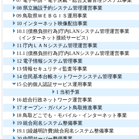
07 電子申請・電子決裁・総合文書管理システム事業
08 県立施設予約システム管理運営事業
09 鳥取県ＷＥＢＧＩＳ運用事業
10 インターネット映像配信事業
10.1 [債務負担行為]庁内LANシステム管理運営事業
（インターネット接続サービス）
11 庁内ＬＡＮシステム管理運営事業
11.1 [債務負担行為]庁内LANシステム管理運営事業
12 電子情報システム管理事業
13 情報セキュリティ監査等事業
14 住民基本台帳ネットワークシステム管理事業
15 公的個人認証サービス運用事業
1 当初予算
16 総合行政ネットワーク運営事業
17 オープン・ガバメント鳥取推進事業
18 鳥取どこでも・モバイル・インターネット事業
19 統合宛名システム整備事業
19.1 [繰越明許費]統合宛名システム整備事業
20 中間サーバー整備事業