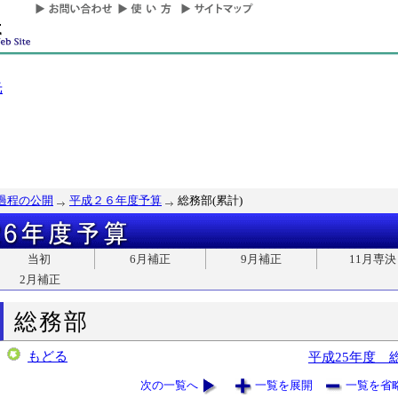
光
過程の公開
平成２６年度予算
総務部(累計)
当初
6月補正
9月補正
11月専決
2月補正
総務部
もどる
平成25年度 
次の一覧へ
一覧を展開
一覧を省