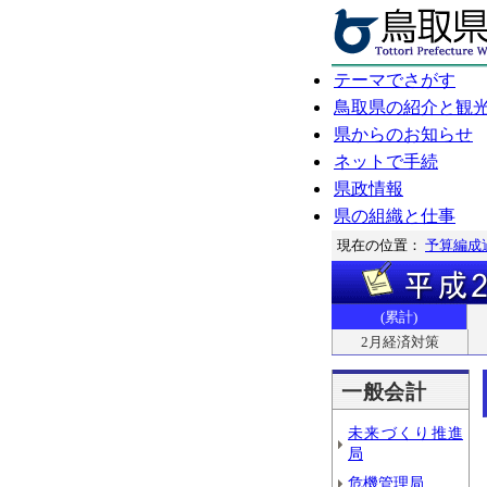
テーマでさがす
鳥取県の紹介と観
県からのお知らせ
ネットで手続
県政情報
県の組織と仕事
現在の位置：
予算編成
(累計)
2月経済対策
一般会計
未来づくり推進
局
危機管理局