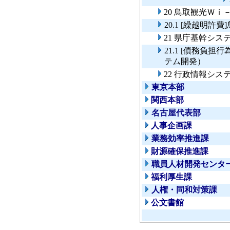
20 鳥取観光Ｗｉ
20.1 [繰越明
21 県庁基幹シ
21.1 [債務負
テム開発）
22 行政情報シ
東京本部
関西本部
名古屋代表部
人事企画課
業務効率推進課
財源確保推進課
職員人材開発センタ
福利厚生課
人権・同和対策課
公文書館