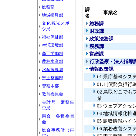
総務部
課
事業名
地域振興部
名
文化観光スポー
総務課
ツ局
財政課
福祉保健部
政策法務課
生活環境部
税務課
商工労働部
営繕課
農林水産部
行政監察・法人指導
情報政策課
水産振興局
01 県庁基幹シス
県土整備部
01.1 [債務負
警察本部
02 鳥取どこで
教育委員会
業
会計局・庶務集
03 ウェブアク
中局
04 地域情報化推
県会・各種委員
05 鳥取情報ハ
会
06 業務改善シ
総合事務所（再
掲）