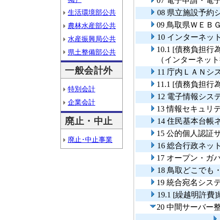
07 電子申請・
生活環境部公共
08 県立施設予
09 鳥取県ＷＥＢ
農林水産部公共
10 インターネ
水産振興局公共
10.1 [債務負
県土整備部公共
（インターネット
一般会計外
11 庁内ＬＡＮ
11.1 [債務負
特別会計
12 電子情報シス
企業会計
13 情報セキュリ
廃止・中止
14 住民基本台
15 公的個人認
廃止･中止事業
16 総合行政ネ
17 オープン・
18 鳥取どこで
19 統合宛名シス
19.1 [繰越明
20 中間サーバー