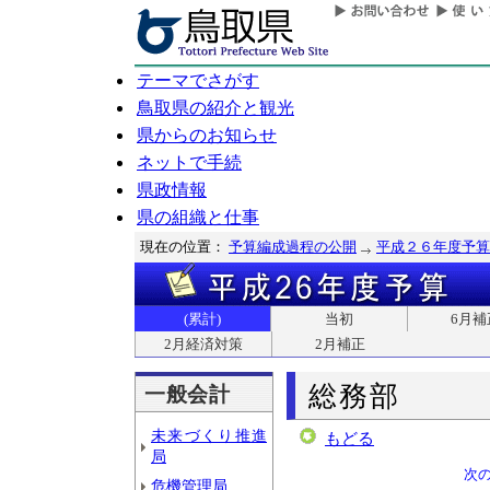
テーマでさがす
鳥取県の紹介と観光
県からのお知らせ
ネットで手続
県政情報
県の組織と仕事
現在の位置：
予算編成過程の公開
平成２６年度予算
(累計)
当初
6月補
2月経済対策
2月補正
総務部
一般会計
未来づくり推進
もどる
局
次
危機管理局