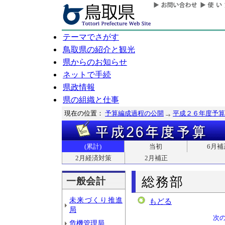
テーマでさがす
鳥取県の紹介と観光
県からのお知らせ
ネットで手続
県政情報
県の組織と仕事
現在の位置：
予算編成過程の公開
平成２６年度予算
(累計)
当初
6月補
2月経済対策
2月補正
総務部
一般会計
未来づくり推進
もどる
局
次
危機管理局