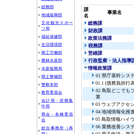
総務部
課
事業名
地域振興部
名
文化観光スポー
総務課
ツ局
財政課
福祉保健部
政策法務課
生活環境部
税務課
商工労働部
営繕課
農林水産部
行政監察・法人指導
情報政策課
水産振興局
01 県庁基幹シス
県土整備部
01.1 [債務負
警察本部
02 鳥取どこで
教育委員会
業
会計局・庶務集
03 ウェブアク
中局
04 地域情報化推
県会・各種委員
05 鳥取情報ハ
会
06 業務改善シ
総合事務所（再
掲）