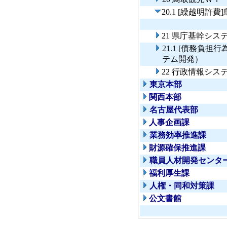
20.1 [繰越明
21 県庁基幹シ
21.1 [債務負
テム開発）
22 行政情報シ
東京本部
関西本部
名古屋代表部
人事企画課
業務効率推進課
財源確保推進課
職員人材開発センタ
福利厚生課
人権・同和対策課
公文書館