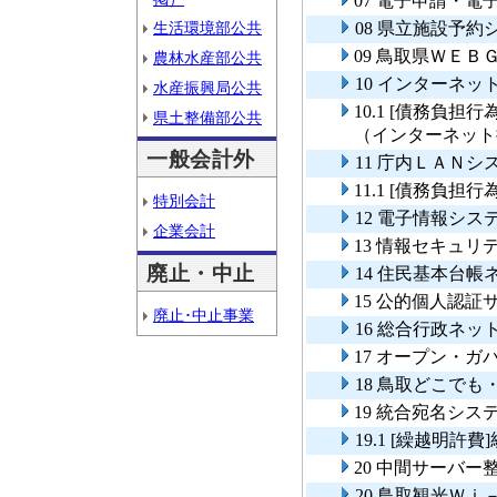
07 電子申請・
生活環境部公共
08 県立施設予
09 鳥取県ＷＥＢ
農林水産部公共
10 インターネ
水産振興局公共
10.1 [債務負
県土整備部公共
（インターネット
一般会計外
11 庁内ＬＡＮ
11.1 [債務負
特別会計
12 電子情報シス
企業会計
13 情報セキュリ
廃止・中止
14 住民基本台
15 公的個人認
廃止･中止事業
16 総合行政ネ
17 オープン・
18 鳥取どこで
19 統合宛名シス
19.1 [繰越明
20 中間サーバー
20 鳥取観光Ｗ