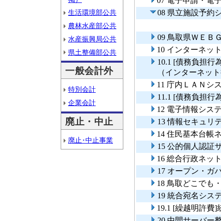
07 電子申請・
生活環境部公共
08 県立施設予
農林水産部公共
09 鳥取県ＷＥＢ
水産振興局公共
10 インターネッ
県土整備部公共
10.1 [債務負
一般会計外
（インターネット
11 庁内ＬＡＮシ
特別会計
11.1 [債務負
企業会計
12 電子情報シス
廃止・中止
13 情報セキュリ
14 住民基本台
廃止･中止事業
15 公的個人認
16 総合行政ネッ
17 オープン・
18 鳥取どこで
19 統合宛名シス
19.1 [繰越明
20 中間サーバー