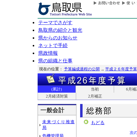
テーマでさがす
鳥取県の紹介と観光
県からのお知らせ
ネットで手続
県政情報
県の組織と仕事
現在の位置：
予算編成過程の公開
平成２６年度予算
(累計)
当初
6月補
2月経済対策
2月補正
総務部
一般会計
未来づくり推進
もどる
局
次
危機管理局