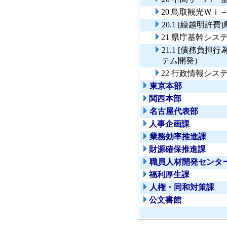
20 鳥取観光Ｗｉ
20.1 [繰越明
21 県庁基幹シ
21.1 [債務負
テム開発）
22 行政情報シ
東京本部
関西本部
名古屋代表部
人事企画課
業務効率推進課
財源確保推進課
職員人材開発センタ
福利厚生課
人権・同和対策課
公文書館