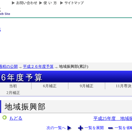
光
過程の公開
平成２６年度予算
地域振興部(累計)
当初
6月補正
9月補正
11月専決
2月補正
地域振興部
もどる
平成25年度 地域
次の一覧へ
一覧を展開
一覧を省