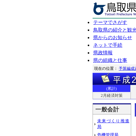
テーマでさがす
鳥取県の紹介と観
県からのお知らせ
ネットで手続
県政情報
県の組織と仕事
現在の位置：
予算編成
(累計)
2月経済対策
一般会計
未来づくり推進
局
危機管理局