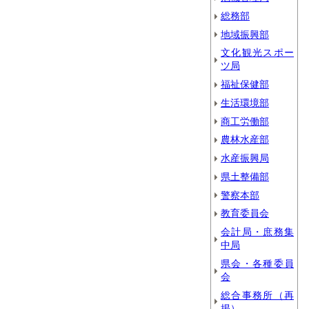
総務部
地域振興部
文化観光スポー
ツ局
福祉保健部
生活環境部
商工労働部
農林水産部
水産振興局
県土整備部
警察本部
教育委員会
会計局・庶務集
中局
県会・各種委員
会
総合事務所（再
掲）