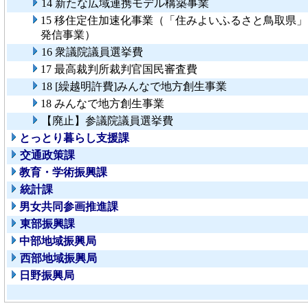
14 新たな広域連携モデル構築事業
15 移住定住加速化事業（「住みよいふるさと鳥取県」
発信事業）
16 衆議院議員選挙費
17 最高裁判所裁判官国民審査費
18 [繰越明許費]みんなで地方創生事業
18 みんなで地方創生事業
【廃止】参議院議員選挙費
とっとり暮らし支援課
交通政策課
教育・学術振興課
統計課
男女共同参画推進課
東部振興課
中部地域振興局
西部地域振興局
日野振興局