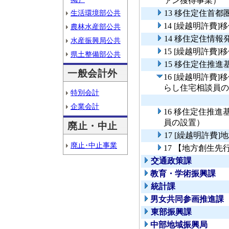
ァン獲得事業）
生活環境部公共
13 移住定住首
14 [繰越明許費
農林水産部公共
14 移住定住情
水産振興局公共
15 [繰越明許費
県土整備部公共
15 移住定住推
一般会計外
16 [繰越明許費
らし住宅相談員の
特別会計
企業会計
16 移住定住推
員の設置）
廃止・中止
17 [繰越明許費
廃止･中止事業
17 【地方創生
交通政策課
教育・学術振興課
統計課
男女共同参画推進課
東部振興課
中部地域振興局