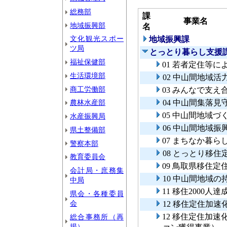
総務部
課
事業名
地域振興部
名
文化観光スポー
地域振興課
ツ局
とっとり暮らし支援
福祉保健部
01 若者定住等
生活環境部
02 中山間地域
商工労働部
03 みんなで支
農林水産部
04 中山間集落
05 中山間地域
水産振興局
06 中山間地域振
県土整備部
07 まちなか暮
警察本部
08 とっとり移
教育委員会
09 鳥取県移住定
会計局・庶務集
10 中山間地域
中局
11 移住2000人
県会・各種委員
会
12 移住定住加速
12 移住定住加
総合事務所（再
掲）