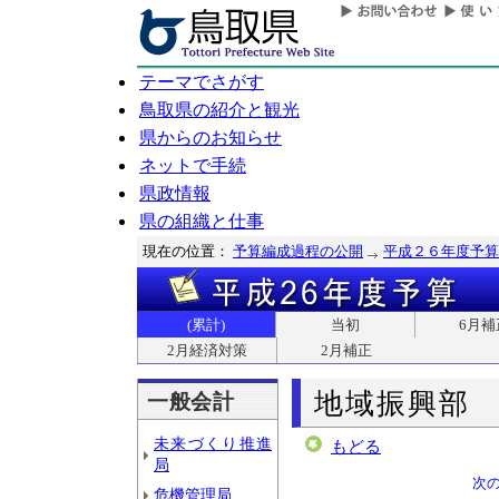
テーマでさがす
鳥取県の紹介と観光
県からのお知らせ
ネットで手続
県政情報
県の組織と仕事
現在の位置：
予算編成過程の公開
平成２６年度予算
(累計)
当初
6月補
2月経済対策
2月補正
地域振興部
一般会計
未来づくり推進
もどる
局
次
危機管理局