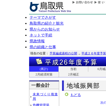
テーマでさがす
鳥取県の紹介と観光
県からのお知らせ
ネットで手続
県政情報
県の組織と仕事
現在の位置：
予算編成過程の公開
平成２６年度予算
(累計)
当初
6月補
2月経済対策
2月補正
地域振興部
一般会計
未来づくり推進
もどる
局
次
危機管理局