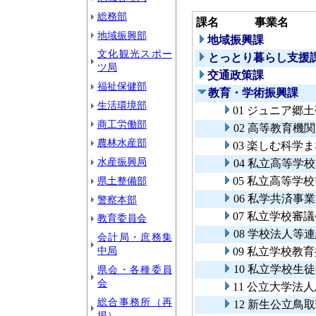
総務部
課名
事業名
地域振興部
地域振興課
文化観光スポー
とっとり暮らし支援
ツ局
交通政策課
福祉保健部
教育・学術振興課
生活環境部
01 ジュニア郷
商工労働部
02 高等教育機
農林水産部
03 楽しむ科学
水産振興局
04 私立高等
県土整備部
05 私立高等学
06 私学共済事
警察本部
07 私立学校審
教育委員会
08 学校法人等
会計局・庶務集
中局
09 私立学校教
10 私立学校生
県会・各種委員
会
11 公立大学法
総合事務所（再
12 新生公立
掲）