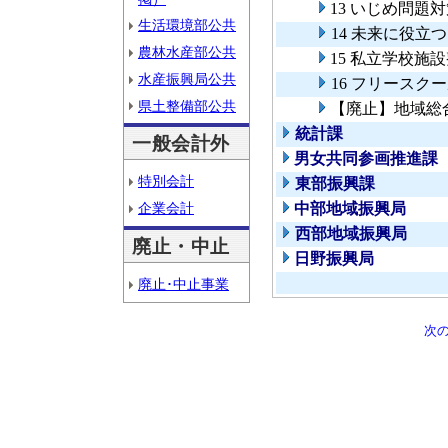
13 いじめ問
生活環境部公共
14 未来に役
農林水産部公共
15 私立学校施
水産振興局公共
16 フリースク
県土整備部公共
【廃止】地域総
統計課
一般会計外
男女共同参画推進課
特別会計
東部振興課
企業会計
中部地域振興局
西部地域振興局
廃止・中止
日野振興局
廃止･中止事業
次