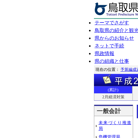
テーマでさがす
鳥取県の紹介と観
県からのお知らせ
ネットで手続
県政情報
県の組織と仕事
現在の位置：
予算編成
(累計)
2月経済対策
一般会計
未来づくり推進
局
危機管理局