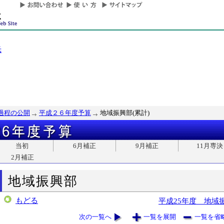
光
過程の公開
平成２６年度予算
地域振興部(累計)
当初
6月補正
9月補正
11月専決
2月補正
地域振興部
もどる
平成25年度 地域
次の一覧へ
一覧を展開
一覧を省