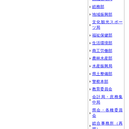
総務部
地域振興部
文化観光スポー
ツ局
福祉保健部
生活環境部
商工労働部
農林水産部
水産振興局
県土整備部
警察本部
教育委員会
会計局・庶務集
中局
県会・各種委員
会
総合事務所（再
掲）