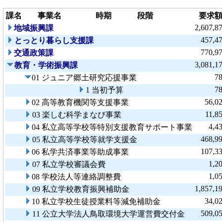
課名
事業名
時期
段階
要求
2,607,8
地域振興課
457,4
とっとり暮らし支援課
770,9
交通政策課
3,081,1
教育・学術振興課
7
01 ジュニア郷土研究応援事業
7
1 当初予算
56,0
02 高等教育機関等支援事業
11,8
03 楽しむ科学まなび事業
4,4
04 私立高等学校等特別支援教育サポート事業
468,9
05 私立高等学校等就学支援金
107,3
06 私学共済事業等助成事業
1,2
07 私立学校審議会費
1,0
08 学校法人等連絡調整費
1,857,1
09 私立学校教育振興補助金
34,0
10 私立学校生徒授業料等減免補助金
509,0
11 公立大学法人鳥取環境大学運営費交付金