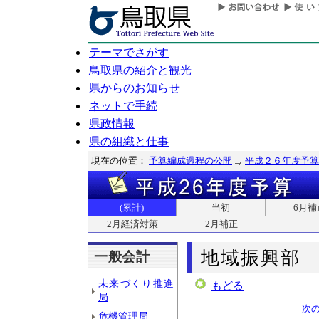
テーマでさがす
鳥取県の紹介と観光
県からのお知らせ
ネットで手続
県政情報
県の組織と仕事
現在の位置：
予算編成過程の公開
平成２６年度予算
(累計)
当初
6月補
2月経済対策
2月補正
地域振興部
一般会計
未来づくり推進
もどる
局
次
危機管理局