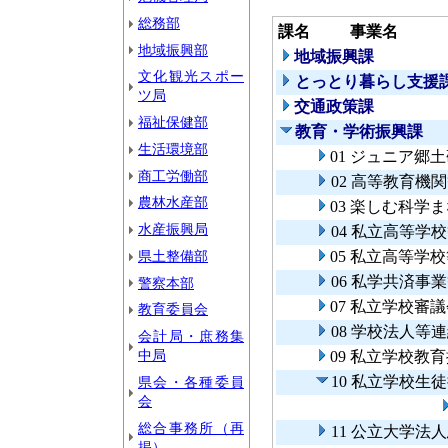
総務部
課名
事業名
地域振興部
地域振興課
文化観光スポー
とっとり暮らし支援
ツ局
交通政策課
福祉保健部
教育・学術振興課
生活環境部
01 ジュニア郷
商工労働部
02 高等教育機
農林水産部
03 楽しむ科学
水産振興局
04 私立高等
県土整備部
05 私立高等学
06 私学共済事
警察本部
07 私立学校審
教育委員会
08 学校法人等
会計局・庶務集
中局
09 私立学校教
10 私立学校生
県会・各種委員
会
総合事務所（再
11 公立大学
掲）