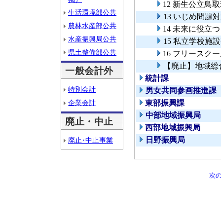
12 新生公立鳥
生活環境部公共
13 いじめ問
農林水産部公共
14 未来に役立
水産振興局公共
15 私立学校施
県土整備部公共
16 フリースク
【廃止】地域総
一般会計外
統計課
特別会計
男女共同参画推進課
企業会計
東部振興課
中部地域振興局
廃止・中止
西部地域振興局
日野振興局
廃止･中止事業
次