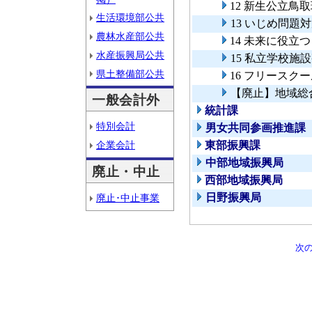
12 新生公立鳥
生活環境部公共
13 いじめ問
農林水産部公共
14 未来に役立
水産振興局公共
15 私立学校施
県土整備部公共
16 フリースク
【廃止】地域総
一般会計外
統計課
特別会計
男女共同参画推進課
企業会計
東部振興課
中部地域振興局
廃止・中止
西部地域振興局
日野振興局
廃止･中止事業
次