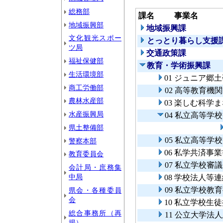
総務部
課名
事業名
地域振興部
地域振興課
文化観光スポー
とっとり暮らし支援
ツ局
交通政策課
福祉保健部
教育・学術振興課
生活環境部
01 ジュニア郷
商工労働部
02 高等教育機
農林水産部
03 楽しむ科学
水産振興局
04 私立高等
県土整備部
05 私立高等学
警察本部
06 私学共済事
教育委員会
07 私立学校審
会計局・庶務集
中局
08 学校法人等
09 私立学校教
県会・各種委員
会
10 私立学校生
総合事務所（再
11 公立大学
掲）