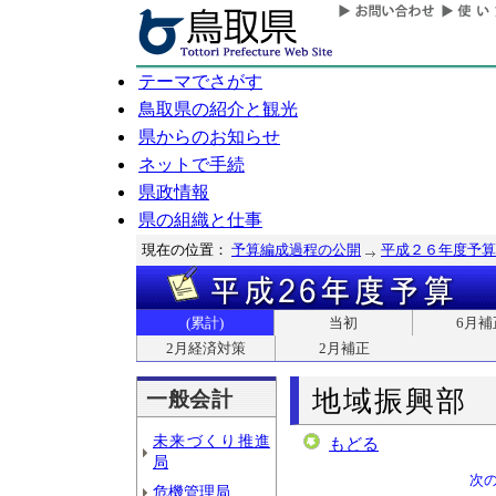
テーマでさがす
鳥取県の紹介と観光
県からのお知らせ
ネットで手続
県政情報
県の組織と仕事
現在の位置：
予算編成過程の公開
平成２６年度予算
(累計)
当初
6月補
2月経済対策
2月補正
地域振興部
一般会計
未来づくり推進
もどる
局
次
危機管理局