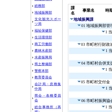
総務部
課
事業名
時
地域振興部
名
文化観光スポー
地域振興課
ツ局
01 地域振興部
福祉保健部
1 
生活環境部
商工労働部
03 市町村行財
農林水産部
1 
水産振興局
04 市町村合併
県土整備部
1 
警察本部
教育委員会
05 市町村交付金
会計局・庶務集
1 
中局
県会・各種委員
会
06 市町村振興
1 
総合事務所（再
掲）