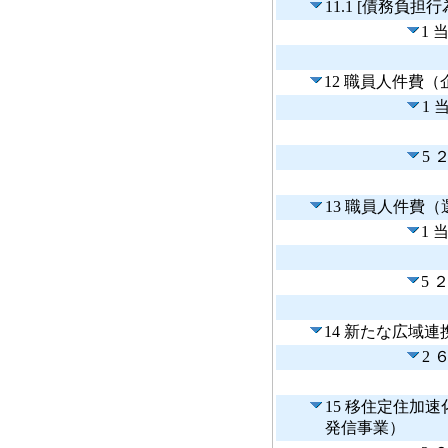
11.1 [債務負担
1 
12 職員人件費
1 
5 
13 職員人件費
1 
5 
14 新たな広域
2 
15 移住定住加
発信事業）