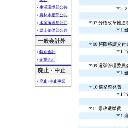
生活環境部公共
5 
農林水産部公共
水産振興局公共
07 分権改革推進
1 
県土整備部公共
一般会計外
08 権限移譲交付
1 
特別会計
企業会計
09 選挙管理委員
廃止・中止
1 
廃止･中止事業
10 選挙啓発費
1 
11 県政選挙費
1 