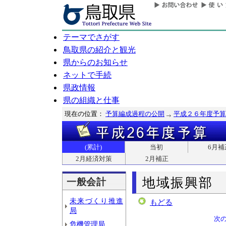
テーマでさがす
鳥取県の紹介と観光
県からのお知らせ
ネットで手続
県政情報
県の組織と仕事
現在の位置：
予算編成過程の公開
平成２６年度予算
(累計)
当初
6月補
2月経済対策
2月補正
地域振興部
一般会計
未来づくり推進
もどる
局
次
危機管理局