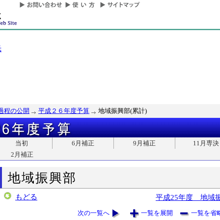
光
過程の公開
平成２６年度予算
地域振興部(累計)
当初
6月補正
9月補正
11月専決
2月補正
地域振興部
もどる
平成25年度 地域
次の一覧へ
一覧を展開
一覧を省