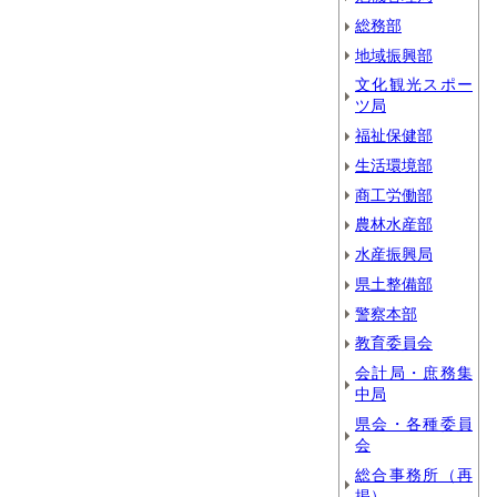
総務部
地域振興部
文化観光スポー
ツ局
福祉保健部
生活環境部
商工労働部
農林水産部
水産振興局
県土整備部
警察本部
教育委員会
会計局・庶務集
中局
県会・各種委員
会
総合事務所（再
掲）