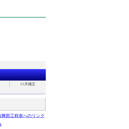
11月補正
振興部工程表へのリンク
略