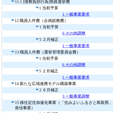
11.1 [債務負担行為]県政選挙費
1 当初予算
1 一般事業要求
12 職員人件費（企画総務費）
1 当初予算
6 その他調整
5 ２月補正
1 一般事業要求
13 職員人件費（選挙管理委員会費）
1 当初予算
6 その他調整
5 ２月補正
1 一般事業要求
14 新たな広域連携モデル構築事業
2 ６月補正
3 一般事業調整
15 移住定住加速化事業（「住みよいふるさと鳥取県」
発信事業）