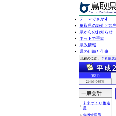
テーマでさがす
鳥取県の紹介と観
県からのお知らせ
ネットで手続
県政情報
県の組織と仕事
現在の位置：
予算編成
(累計)
2月経済対策
一般会計
未来づくり推進
局
危機管理局