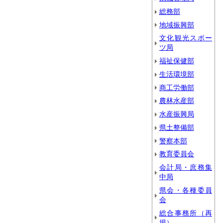
総務部
地域振興部
文化観光スポー
ツ局
福祉保健部
生活環境部
商工労働部
農林水産部
水産振興局
県土整備部
警察本部
教育委員会
会計局・庶務集
中局
県会・各種委員
会
総合事務所（再
掲）