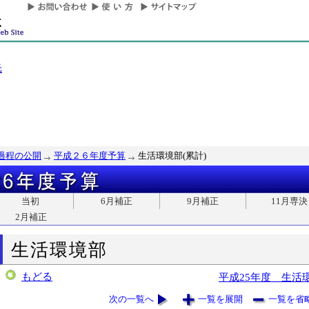
光
過程の公開
平成２６年度予算
生活環境部(累計)
当初
6月補正
9月補正
11月専決
2月補正
生活環境部
もどる
平成25年度 生活
次の一覧へ
一覧を展開
一覧を省