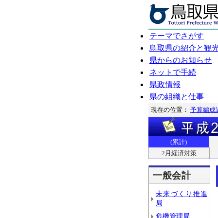
テーマでさがす
鳥取県の紹介と観
県からのお知らせ
ネットで手続
県政情報
県の組織と仕事
現在の位置：
予算編成
(累計)
2月経済対策
一般会計
未来づくり推進
局
危機管理局