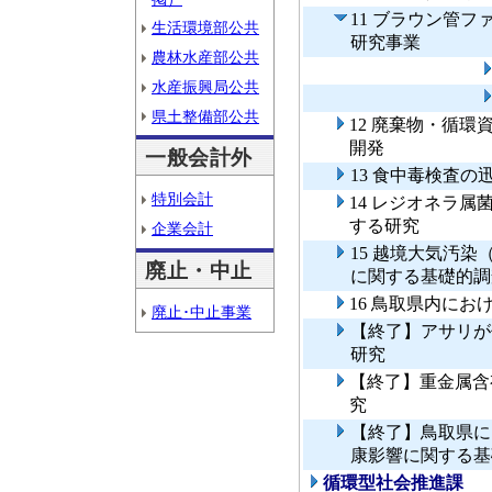
11 ブラウン管
生活環境部公共
研究事業
農林水産部公共
水産振興局公共
県土整備部公共
12 廃棄物・循
開発
一般会計外
13 食中毒検査
特別会計
14 レジオネラ
する研究
企業会計
15 越境大気汚
廃止・中止
に関する基礎的調
16 鳥取県内にお
廃止･中止事業
【終了】アサリが
研究
【終了】重金属含
究
【終了】鳥取県に
康影響に関する基
循環型社会推進課