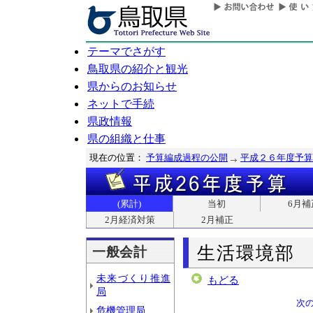
テーマでさがす
鳥取県の紹介と観光
県からのお知らせ
ネットで手続
県政情報
県の組織と仕事
現在の位置：
予算編成過程の公開
平成２６年度予算
(累計)
当初
6月補
2月経済対策
2月補正
生活環境部
一般会計
未来づくり推進
もどる
局
次
危機管理局