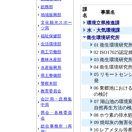
総務部
課
事業名
地域振興部
名
文化観光スポー
環境立県推進課
ツ局
水・大気環境課
福祉保健部
衛生環境研究所
生活環境部
01 衛生環境研究
商工労働部
02 ISO1702
農林水産部
03 衛生環境研
04 衛生環境研究
水産振興局
05 リモートセ
県土整備部
発
警察本部
06 東郷池にお
教育委員会
の検討
会計局・庶務集
07 湖山池の環
中局
自然再生方法の検
県会・各種委員
08 ホウ素の排水
会
09 焼却灰の無
総合事務所（再
10 レアメタル
掲）