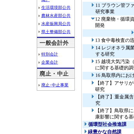
11 ブラウン管
生活環境部公共
研究事業
農林水産部公共
12 廃棄物・循
水産振興局公共
開発
県土整備部公共
13 食中毒検査の
一般会計外
14 レジオネラ
する研究
特別会計
15 越境大気汚
企業会計
に関する基礎的調
廃止・中止
16 鳥取県内にお
【終了】アサリが
廃止･中止事業
研究
【終了】重金属含
究
【終了】鳥取県に
康影響に関する基
循環型社会推進課
緑豊かな自然課