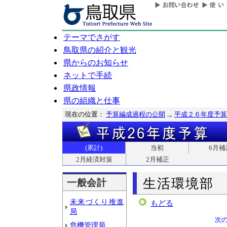
テーマでさがす
鳥取県の紹介と観光
県からのお知らせ
ネットで手続
県政情報
県の組織と仕事
現在の位置：
予算編成過程の公開
平成２６年度予算
(累計)
当初
6月補
2月経済対策
2月補正
生活環境部
一般会計
未来づくり推進
もどる
局
次
危機管理局