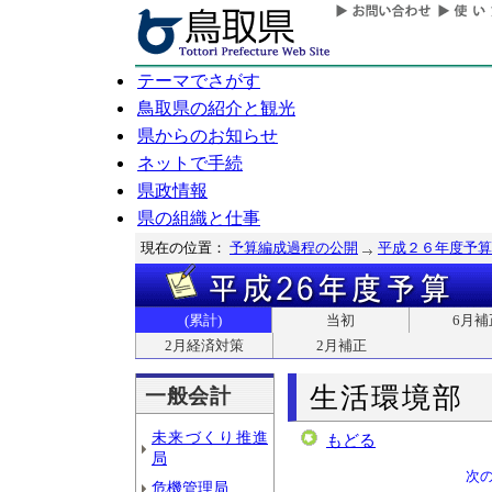
テーマでさがす
鳥取県の紹介と観光
県からのお知らせ
ネットで手続
県政情報
県の組織と仕事
現在の位置：
予算編成過程の公開
平成２６年度予算
(累計)
当初
6月補
2月経済対策
2月補正
生活環境部
一般会計
未来づくり推進
もどる
局
次
危機管理局