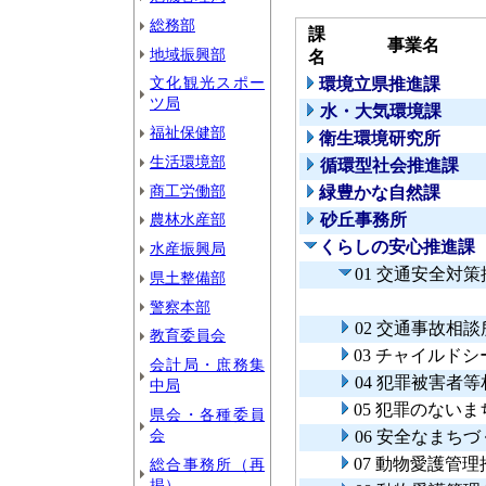
総務部
課
事業名
地域振興部
名
文化観光スポー
環境立県推進課
ツ局
水・大気環境課
福祉保健部
衛生環境研究所
生活環境部
循環型社会推進課
商工労働部
緑豊かな自然課
農林水産部
砂丘事務所
くらしの安心推進課
水産振興局
01 交通安全対
県土整備部
警察本部
02 交通事故相
教育委員会
03 チャイルド
会計局・庶務集
04 犯罪被害者
中局
05 犯罪のない
県会・各種委員
会
06 安全なまち
07 動物愛護管
総合事務所（再
掲）