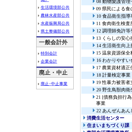
08 動物愛護管
生活環境部公共
09 県民による
農林水産部公共
10 食品衛生指
水産振興局公共
11 食肉衛生検
12 調理師免許
県土整備部公共
13 くらしの安
一般会計外
14 生活衛生向
15 温泉資源保
特別会計
16 わかりやす
企業会計
17 農業資材適
廃止・中止
18 計量検定事業
19 性暴力被害
廃止･中止事業
20 野生鳥獣肉
21 [債務負担
事業
22 あんぜんあ
消費生活センター
住まいまちづくり課