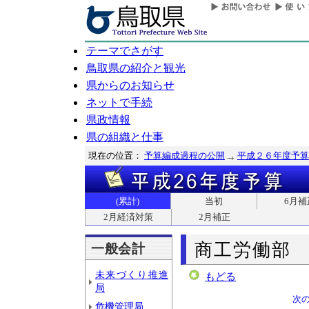
テーマでさがす
鳥取県の紹介と観光
県からのお知らせ
ネットで手続
県政情報
県の組織と仕事
現在の位置：
予算編成過程の公開
平成２６年度予算
(累計)
当初
6月補
2月経済対策
2月補正
商工労働部
一般会計
未来づくり推進
もどる
局
次
危機管理局