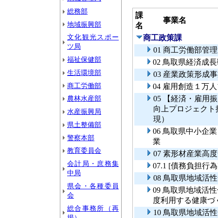
総務部
課
事業名
地域振興部
名
文化観光スポー
商工政策課
ツ局
01 商工労働部管
福祉保健部
02 鳥取県経済成
生活環境部
03 産業政策形成
商工労働部
04 雇用創造１万
農林水産部
05 【経済・雇
向上プロジェクト
水産振興局
現）
県土整備部
06 鳥取県中小
警察本部
業
教育委員会
07 素形材産業高
会計局・庶務集
07.1 [債務負
中局
08 鳥取県地域活
県会・各種委員
09 鳥取県地域
会
度利用する健康づ
総合事務所（再
10 鳥取県地域
掲）