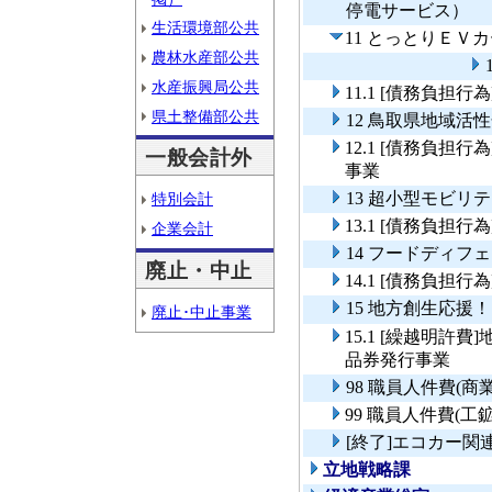
停電サービス）
生活環境部公共
11 とっとりＥＶ
農林水産部公共
水産振興局公共
11.1 [債務負
県土整備部公共
12 鳥取県地域活
12.1 [債務負
一般会計外
事業
13 超小型モビリ
特別会計
13.1 [債務負
企業会計
14 フードディフ
廃止・中止
14.1 [債務負
15 地方創生応
廃止･中止事業
15.1 [繰越明
品券発行事業
98 職員人件費(
99 職員人件費(
[終了]エコカー
立地戦略課