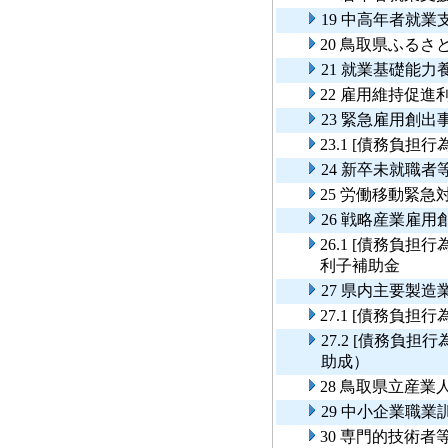
19 中高年者就業
20 鳥取県ふる
21 就業基礎能力
22 雇用維持促進
23 緊急雇用創出
23.1 [債務負担
24 新卒未就職
25 労働移動緊急
26 戦略産業雇
26.1 [債務負
利子補助金
27 県内主要製
27.1 [債務負
27.2 [債務負
助成）
28 鳥取県立産
29 中小企業職
30 専門的技術