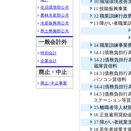
10 職場環境改善
生活環境部公共
11 技能振興事業
農林水産部公共
12 職業訓練行政
水産振興局公共
13 障がい者職業
県土整備部公共
一般会計外
14 職業訓練事業
14.1 [債務負担
特別会計
14.2 [債務負
企業会計
蔵庫賃借料
廃止・中止
14.3 [債務負
パソコン賃借料
廃止･中止事業
14.4 [債務負担
14.5 [債務負
ステーション等賃
15 離職者等人
16 正規雇用奨
17 障がい者就業
18 若年者就業支