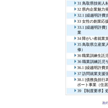
31 鳥取県技術
32 県内企業魅力
32.1 [繰越明
33 女性の創業応
33.1 [繰越明
業
34 障がい者就業
35 鳥取県立産
修）
36 職業訓練生託
36 職業訓練託
36.1 [繰越明
37 訪問就業支援
38.1 [債務負
ポート事業（住居
39 【制度要求
次