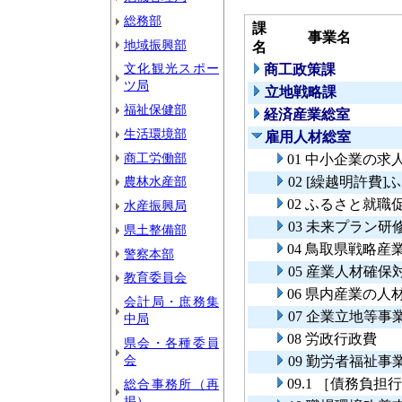
総務部
課
事業名
地域振興部
名
文化観光スポー
商工政策課
ツ局
立地戦略課
福祉保健部
経済産業総室
生活環境部
雇用人材総室
商工労働部
01 中小企業の
農林水産部
02 [繰越明許費
02 ふるさと就職
水産振興局
03 未来プラン
県土整備部
04 鳥取県戦略
警察本部
05 産業人材確保
教育委員会
06 県内産業の
会計局・庶務集
07 企業立地等
中局
08 労政行政費
県会・各種委員
会
09 勤労者福祉事
09.1 ［債務負
総合事務所（再
掲）