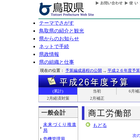
テーマでさがす
鳥取県の紹介と観光
県からのお知らせ
ネットで手続
県政情報
県の組織と仕事
現在の位置：
予算編成過程の公開
平成２６年度予算
(累計)
当初
6月補
2月経済対策
2月補正
商工労働部
一般会計
未来づくり推進
もどる
局
次
危機管理局