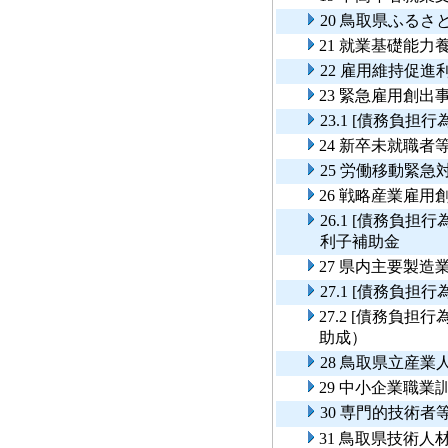
20 鳥取県ふる
21 就業基礎能力
22 雇用維持促進
23 緊急雇用創出
23.1 [債務負担
24 新卒未就職
25 労働移動緊急
26 戦略産業雇
26.1 [債務負
利子補助金
27 県内主要製造
27.1 [債務負
27.2 [債務負
助成）
28 鳥取県立産
29 中小企業職業
30 専門的技術
31 鳥取県技術