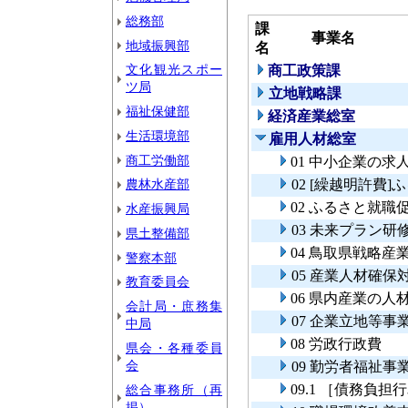
総務部
課
事業名
地域振興部
名
文化観光スポー
商工政策課
ツ局
立地戦略課
福祉保健部
経済産業総室
生活環境部
雇用人材総室
商工労働部
01 中小企業の
農林水産部
02 [繰越明許費
02 ふるさと就職
水産振興局
03 未来プラン
県土整備部
04 鳥取県戦略
警察本部
05 産業人材確保
教育委員会
06 県内産業の
会計局・庶務集
07 企業立地等
中局
08 労政行政費
県会・各種委員
会
09 勤労者福祉事
09.1 ［債務負
総合事務所（再
掲）