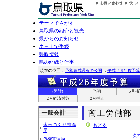
テーマでさがす
鳥取県の紹介と観光
県からのお知らせ
ネットで手続
県政情報
県の組織と仕事
現在の位置：
予算編成過程の公開
平成２６年度予算
(累計)
当初
6月補
2月経済対策
2月補正
商工労働部
一般会計
未来づくり推進
もどる
局
次
危機管理局