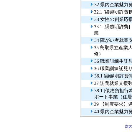
32 県内企業魅力
32.1 [繰越明
33 女性の創業応
33.1 [繰越明
業
34 障がい者就業
35 鳥取県立産
修）
36 職業訓練生託
36 職業訓練託
36.1 [繰越明
37 訪問就業支援
38.1 [債務負
ポート事業（住居
39 【制度要求
40 県内企業魅
次