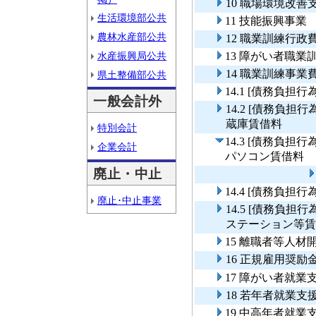
10 職場環境改善
生活環境部公共
11 技能振興事業
農林水産部公共
12 職業訓練行政
水産振興局公共
13 障がい者職業
14 職業訓練事業
県土整備部公共
14.1 [債務負担
一般会計外
14.2 [債務負
蔵庫賃借料
特別会計
14.3 [債務負
企業会計
パソコン賃借料
廃止・中止
14.4 [債務負担
廃止･中止事業
14.5 [債務負
ステーション等賃
15 離職者等人
16 正規雇用奨
17 障がい者就業
18 若年者就業支
19 中高年者就業