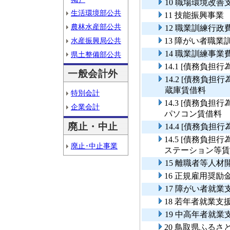
10 職場環境改善
生活環境部公共
11 技能振興事業
農林水産部公共
12 職業訓練行政
水産振興局公共
13 障がい者職業
14 職業訓練事業
県土整備部公共
14.1 [債務負担
一般会計外
14.2 [債務負
蔵庫賃借料
特別会計
14.3 [債務負
企業会計
パソコン賃借料
廃止・中止
14.4 [債務負担
14.5 [債務負
廃止･中止事業
ステーション等賃
15 離職者等人
16 正規雇用奨
17 障がい者就業
18 若年者就業支
19 中高年者就業
20 鳥取県ふる