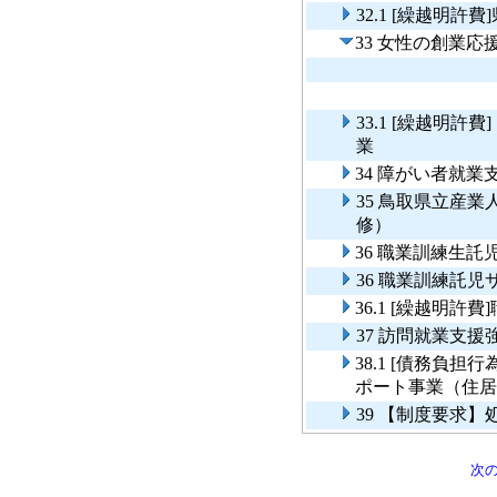
32.1 [繰越明
33 女性の創業応
33.1 [繰越明
業
34 障がい者就業
35 鳥取県立産
修）
36 職業訓練生託
36 職業訓練託
36.1 [繰越明
37 訪問就業支援
38.1 [債務負
ポート事業（住居
39 【制度要求
次