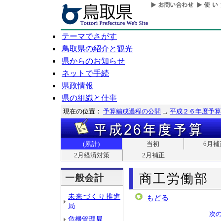
テーマでさがす
鳥取県の紹介と観光
県からのお知らせ
ネットで手続
県政情報
県の組織と仕事
現在の位置：
予算編成過程の公開
平成２６年度予算
(累計)
当初
6月補
2月経済対策
2月補正
商工労働部
一般会計
未来づくり推進
もどる
局
次
危機管理局