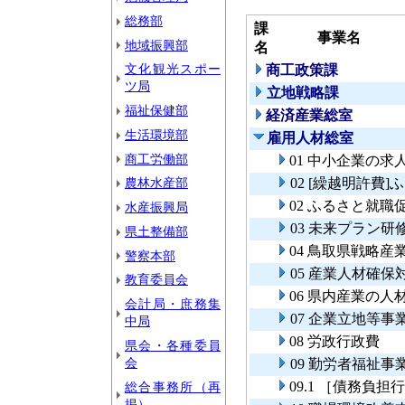
総務部
課
事業名
地域振興部
名
文化観光スポー
商工政策課
ツ局
立地戦略課
福祉保健部
経済産業総室
生活環境部
雇用人材総室
商工労働部
01 中小企業の
農林水産部
02 [繰越明許費
02 ふるさと就職
水産振興局
03 未来プラン
県土整備部
04 鳥取県戦略
警察本部
05 産業人材確保
教育委員会
06 県内産業の
会計局・庶務集
07 企業立地等
中局
08 労政行政費
県会・各種委員
会
09 勤労者福祉事
09.1 ［債務負
総合事務所（再
掲）