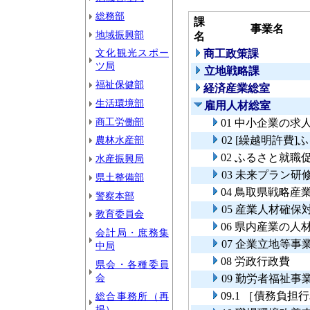
総務部
課
事業名
地域振興部
名
文化観光スポー
商工政策課
ツ局
立地戦略課
福祉保健部
経済産業総室
生活環境部
雇用人材総室
商工労働部
01 中小企業の
農林水産部
02 [繰越明許費
02 ふるさと就職
水産振興局
03 未来プラン
県土整備部
04 鳥取県戦略
警察本部
05 産業人材確保
教育委員会
06 県内産業の
会計局・庶務集
07 企業立地等
中局
08 労政行政費
県会・各種委員
会
09 勤労者福祉事
09.1 ［債務負
総合事務所（再
掲）