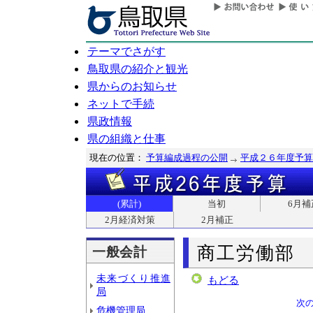
テーマでさがす
鳥取県の紹介と観光
県からのお知らせ
ネットで手続
県政情報
県の組織と仕事
現在の位置：
予算編成過程の公開
平成２６年度予算
(累計)
当初
6月補
2月経済対策
2月補正
商工労働部
一般会計
未来づくり推進
もどる
局
次
危機管理局