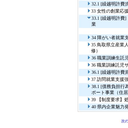
32.1 [繰越明
33 女性の創業応
33.1 [繰越明
業
34 障がい者就業
35 鳥取県立産
修）
36 職業訓練生託
36 職業訓練託
36.1 [繰越明
37 訪問就業支援
38.1 [債務負
ポート事業（住居
39 【制度要求
40 県内企業魅
次