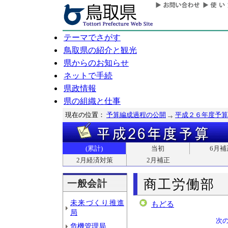
テーマでさがす
鳥取県の紹介と観光
県からのお知らせ
ネットで手続
県政情報
県の組織と仕事
現在の位置：
予算編成過程の公開
平成２６年度予算
(累計)
当初
6月補
2月経済対策
2月補正
商工労働部
一般会計
未来づくり推進
もどる
局
次
危機管理局