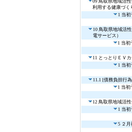
09 鳥取県地域
利用する健康づく
1 当
10 鳥取県地域
電サービス）
1 当
11 とっとりＥＶ
1 当
11.1 [債務負
1 当
12 鳥取県地域活
1 当
5 ２