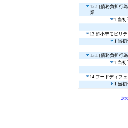
12.1 [債務負
業
1 当
13 超小型モビリ
1 当
13.1 [債務負
1 当
14 フードディフ
1 当
次