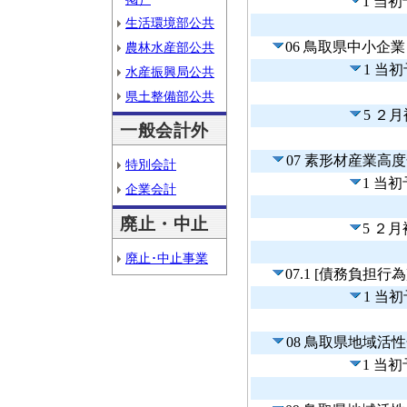
1 当
生活環境部公共
06 鳥取県中小
農林水産部公共
1 当
水産振興局公共
県土整備部公共
5 ２
一般会計外
07 素形材産業高
特別会計
1 当
企業会計
廃止・中止
5 ２
廃止･中止事業
07.1 [債務負
1 当
08 鳥取県地域活
1 当