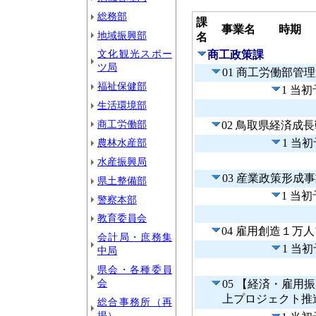
総務部
課
事業名
時期
地域振興部
名
文化観光スポー
商工政策課
ツ局
01 商工労働部管
福祉保健部
1 当
生活環境部
商工労働部
02 鳥取県経済成
農林水産部
1 当
水産振興局
03 産業政策形成
県土整備部
1 当
警察本部
教育委員会
04 雇用創造１万
会計局・庶務集
1 当
中局
県会・各種委員
会
05 【経済・雇
上プロジェクト推
総合事務所（再
掲）